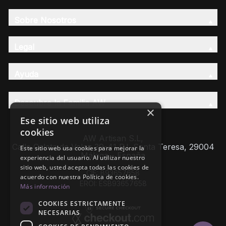
Sobre Nosotros
Legal
Ayuda
Descubre la Familia AW
×
Ese sitio web utiliza
cookies
AW Artisan S.L,
Calle Caleta de Velez 39-41 P.I. Santa Teresa, 29004
Este sitio web usa cookies para mejorar la
Málaga - España
experiencia del usuario. Al utilizar nuestro
sitio web, usted acepta todas las cookies de
CIF: B93657658
acuerdo con nuestra Política de cookies.
EROI: ESB93657658
Más información
COOKIES ESTRICTAMENTE
NECESARIAS