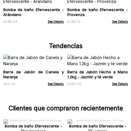
Bomba de baño Efervescente -
Bomba de baño Efervescente -
Arándano
Provenza
ACBB-03
See Details
ACBB-10
See Details
Tendencias
Barra de Jabón de Canela y
Barra de Jabón Hecho a Mano
Naranja
1.2kg - Jazmín y té verde
ArtS-04
See Details
HSBS-05
See Details
Clientes que compraron recientemente
Bomba de baño Efervescente -
Bomba de baño Efervescente -
Flor japonesa
Té y rosas