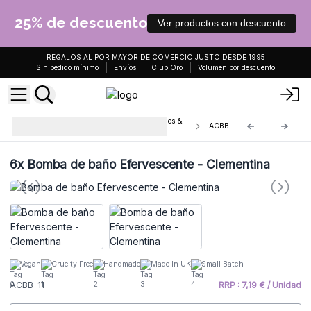
25% de descuento
Ver productos con descuento
REGALOS AL POR MAYOR DE COMERCIO JUSTO DESDE 1995
Sin pedido mínimo
Envíos
Club Oro
Volumen por descuento
Bombas de Baño Efervescente Agnes &
ACBB-11
Cat
6x
Bomba de baño Efervescente - Clementina
Vegan
Cruelty Free
Handmade
Made In UK
Small Batch
ACBB-11
RRP : 7,19 € / Unidad