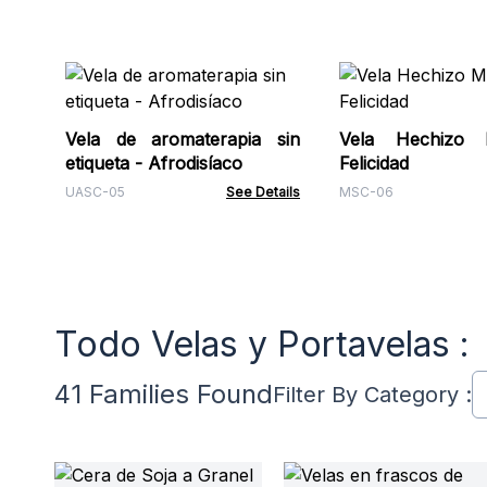
Vela de aromaterapia sin
Vela Hechizo 
etiqueta - Afrodisíaco
Felicidad
UASC-05
See Details
MSC-06
Todo Velas y Portavelas :
41 Families Found
Filter By Category :