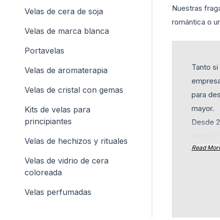
Nuestras frag
Velas de cera de soja
romántica o un
Velas de marca blanca
Portavelas
Tanto s
Velas de aromaterapia
empresa
Velas de cristal con gemas
para des
mayor.
Kits de velas para
principiantes
Desde 2
velas ec
Velas de hechizos y rituales
Read Mor
fábrica 
Velas de vidrio de cera
competit
coloreada
velas d
regular
Velas perfumadas
Si busca