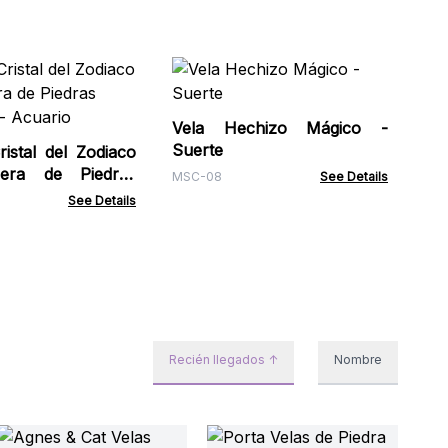
Vel
co
Pre
Vela Hechizo Mágico -
ZCC
Suerte
istal del Zodiaco
era de Piedras
MSC-08
See Details
- Acuario
See Details
Recién llegados ↑
Nombre