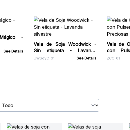
Mágico -
Vela de Soja Woodwick -
Vela de Cr
Sin etiqueta - Lavanda
con Puls
See Details
silvestre
Preciosas 
UWSoyC-01
See Details
ZCC-01