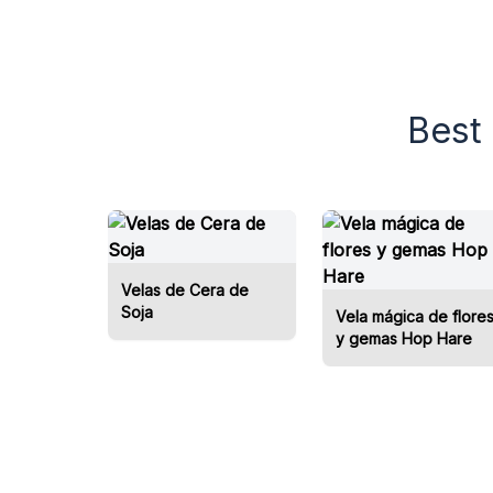
marca bl
muchos 
en tarro
Best 
Por supu
ofrecer
accesori
difusore
ambient
importa
Velas de Cera de
artesana
Soja
Vela mágica de flore
y gemas Hop Hare
¿A qué 
velas al
pedido 