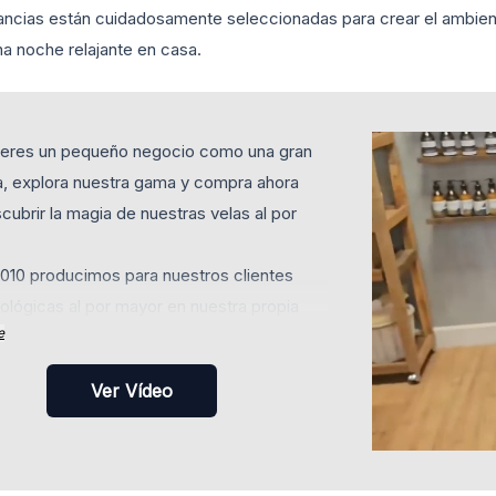
ancias están cuidadosamente seleccionadas para crear el ambient
a noche relajante en casa.
i eres un pequeño negocio como una gran
, explora nuestra gama y compra ahora
cubrir la magia de nuestras velas al por
010 producimos para nuestros clientes
ológicas al por mayor en nuestra propia
e
en Yiwu, China, garantizando así precios
ivos y alta calidad. Tu mejor proveedor de
Ver Vídeo
e cera de soja y con novedades
mente.
s velas aromáticas a granel con opción de