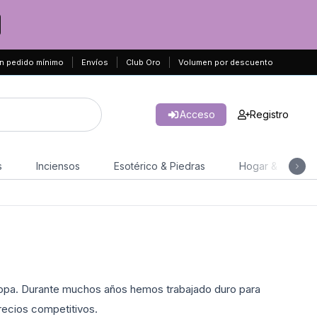
n pedido mínimo
Envíos
Club Oro
Volumen por descuento
Acceso
Registro
s
Inciensos
Esotérico & Piedras
Hogar & Jardín
uropa. Durante muchos años hemos trabajado duro para
recios competitivos.