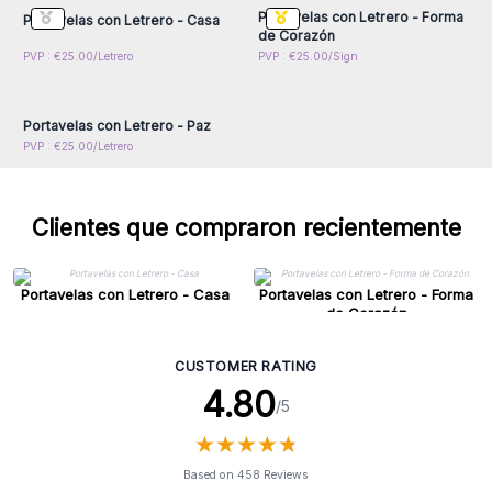
Portavelas con Letrero - Forma
Portavelas con Letrero - Casa
de Corazón
Inicie sesión o regístrese
PVP : €25.00/Letrero
PVP : €25.00/Sign
para obtener precios al
por mayor
Portavelas con Letrero - Paz
PVP : €25.00/Letrero
Clientes que compraron recientemente
Portavelas con Letrero - Casa
Portavelas con Letrero - Forma
de Corazón
CUSTOMER RATING
4.80
/5
★
★
★
★
★
★
★
★
★
★
Based on 458 Reviews