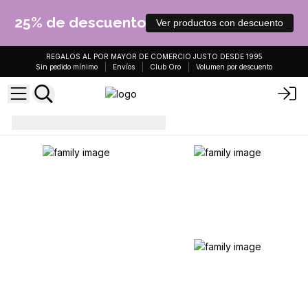
25% de descuento
Ver productos con descuento
REGALOS AL POR MAYOR DE COMERCIO JUSTO DESDE 1995
Sin pedido mínimo
Envíos
Club Oro
Volumen por descuento
Velas
Portavelas con Letrero