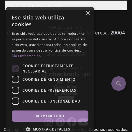
Descubre la Familia AW
×
Ese sitio web utiliza
cookies
AW Artisan S.L,
Calle Caleta de Velez 39-41 P.I. Santa Teresa, 29004
Este sitio web usa cookies para mejorar la
Málaga - España
experiencia del usuario. Al utilizar nuestro
sitio web, usted acepta todas las cookies de
CIF: B93657658
acuerdo con nuestra Política de cookies.
EROI: ESB93657658
Más información
COOKIES ESTRICTAMENTE
NECESARIAS
COOKIES DE RENDIMIENTO
COOKIES DE PREFERENCIAS
COOKIES DE FUNCIONALIDAD
ACEPTAR TODO
MOSTRAR DETALLES
Copyright © 2026 AW Artisan S.L., Todos los derechos reservados.