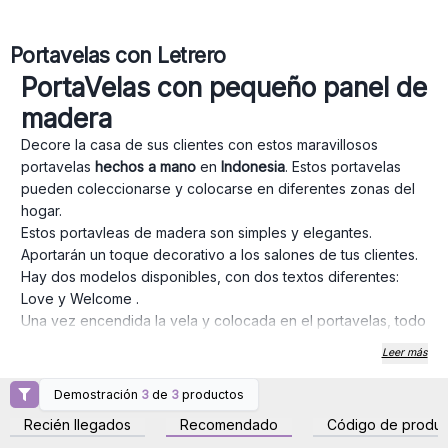
Portavelas con Letrero
PortaVelas con pequeño panel de
madera
Decore la casa de sus clientes con estos maravillosos
portavelas
hechos a mano
en
Indonesia
. Estos portavelas
pueden coleccionarse y colocarse en diferentes zonas del
hogar.
Estos portavleas de madera son simples y elegantes.
Aportarán un toque decorativo a los salones de tus clientes.
Hay dos modelos disponibles, con dos textos diferentes:
Love y Welcome .
Una vez encendida la vela y colocada en el portavelas, todo
traerá un ambiente agradable y cálido .
Leer más
Demostración
3
de
3
productos
Inicie sesión o regístrese
Inicie sesión o regístrese
para obtener precios al
para obtener precios al
Recién llegados
Recomendado
Código de produc
por mayor
por mayor