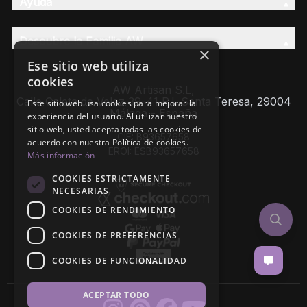
Ayuda
Descubre la Familia AW
×
Ese sitio web utiliza
cookies
AW Artisan S.L,
Calle Caleta de Velez 39-41 P.I. Santa Teresa, 29004
Este sitio web usa cookies para mejorar la
Málaga - España
experiencia del usuario. Al utilizar nuestro
sitio web, usted acepta todas las cookies de
CIF: B93657658
acuerdo con nuestra Política de cookies.
EROI: ESB93657658
Más información
COOKIES ESTRICTAMENTE
NECESARIAS
COOKIES DE RENDIMIENTO
COOKIES DE PREFERENCIAS
COOKIES DE FUNCIONALIDAD
ACEPTAR TODO