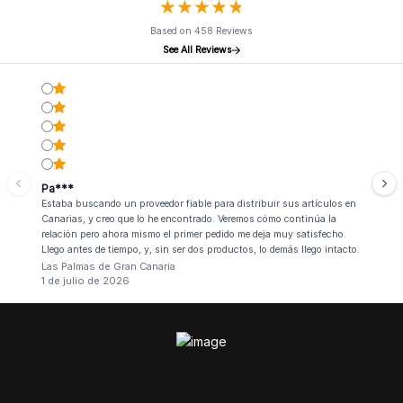
★
★
★
★
★
★
★
★
★
★
Based on 458 Reviews
See All Reviews
Pa***
Estaba buscando un proveedor fiable para distribuir sus artículos en
Canarias, y creo que lo he encontrado. Veremos cómo continúa la
relación pero ahora mismo el primer pedido me deja muy satisfecho.
Llego antes de tiempo, y, sin ser dos productos, lo demás llego intacto.
Las Palmas de Gran Canaria
1 de julio de 2026