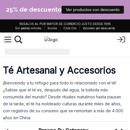
25% de descuento
Ver productos con descuento
REGALOS AL POR MAYOR DE COMERCIO JUSTO DESDE 1995
Sin pedido mínimo
Envíos
Club Oro
Volumen por descuento
Té
Té Artesanal y Accesorios
¡Bienvenido a tu refugio para todo lo relacionado con el té!
¿Sabías que el té es, después del agua, la bebida más
consumida del mundo? Desde rituales matutinos hasta pausas
de la tarde, el té ha moldeado culturas durante miles de años,
con registros de su consumo que se remontan a más de 4.000
años en China.