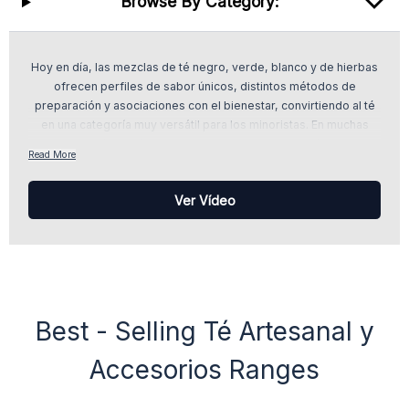
Browse By Category:
Hoy en día, las mezclas de té negro, verde, blanco y de hierbas
ofrecen perfiles de sabor únicos, distintos métodos de
preparación y asociaciones con el bienestar, convirtiendo al té
en una categoría muy versátil para los minoristas. En muchas
regiones, el té es más que una bebida; es una tradición social. En
Read More
todo el mundo, ceremonias como los rituales japoneses del té o
las reuniones de té de menta en Marruecos muestran cómo el té
Ver Vídeo
une a las personas.
Para los minoristas, esto crea oportunidades durante todo el
año para desarrollar expositores de regalo, promociones
estacionales y momentos de consumo diario de té a los que los
clientes vuelven una y otra vez.
Best - Selling Té Artesanal y
Accesorios Ranges