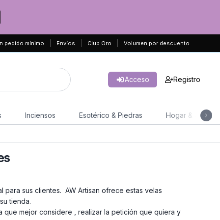
n pedido mínimo
Envíos
Club Oro
Volumen por descuento
Acceso
Registro
s
Inciensos
Esotérico & Piedras
Hogar & Jardín
es
al para sus clientes. AW Artisan ofrece estas velas
su tienda.
 que mejor considere , realizar la petición que quiera y