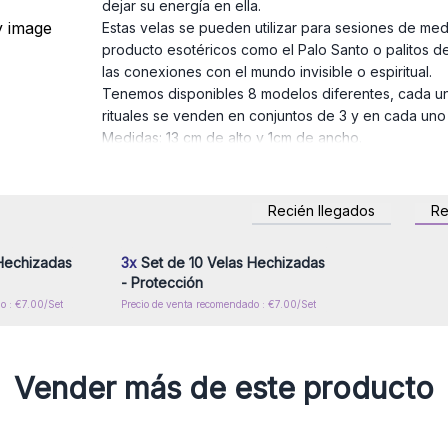
dejar su energía en ella.
Estas velas se pueden utilizar para sesiones de medi
producto esotéricos como el
Palo Santo
o
palitos de
las conexiones con el mundo invisible o espiritual.
Tenemos disponibles 8 modelos diferentes, cada uno
rituales se venden en conjuntos de 3 y en cada uno 
Medidas: 13 cm de alto y 1cm de ancho.
Recién llegados
R
rese para
Inicie sesión o regístrese para
or mayor
obtener precios al por mayor
Hechizadas
3x
Set de 10 Velas Hechizadas
- Protección
o : €7.00/Set
Precio de venta recomendado : €7.00/Set
Vender más de este producto