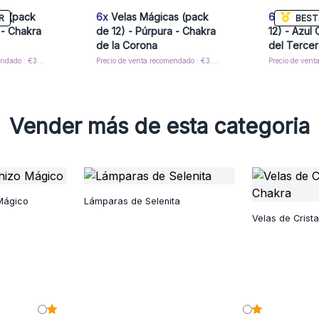
s (pack
6x
Velas Mágicas (pack
6x
Velas M
R
BEST
 - Chakra
de 12) - Púrpura - Chakra
12) - Azul
de la Corona
del Tercer
Precio de venta recomendado : €3.05/Caja
Precio de venta recomendado : €3.05/Caja
Vender más de esta categoria
Mágico
Lámparas de Selenita
Velas de Crist