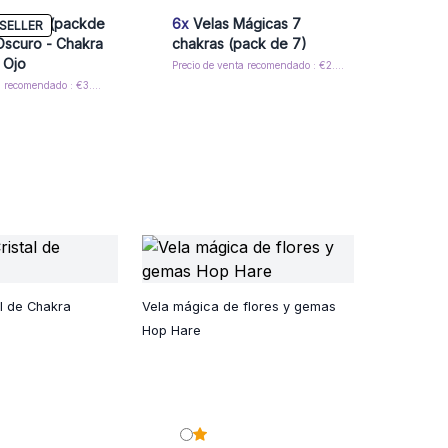
ágicas (packde
6x
Velas Mágicas 7
SELLER
 Oscuro - Chakra
chakras (pack de 7)
 Ojo
Precio de venta recomendado : €2.05/Caja
Precio de venta recomendado : €3.05/Caja
al de Chakra
Vela mágica de flores y gemas
Hop Hare