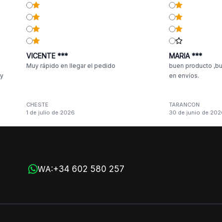
VICENTE ***
MARIA ***
Muy rápido en llegar el pedido
buen producto ,bu
 y
en envíos.
CHESTE
TARANCON
1 de julio de 2026
30 de junio de 202
n
+34 602 580 257
WA: