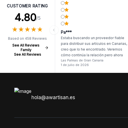
CUSTOMER RATING
4.80
/5
★
★
★
★
★
★
★
★
★
★
Pa***
Estaba buscando un proveedor fiable
Based on 458 Reviews
para distribuir sus artículos en Canarias,
See All Reviews
creo que lo he encontrado. Veremos
Family
See All Reviews
cómo continúa la relación pero ahora
Las Palmas de Gran Canaria
mismo el primer pedido me deja muy
1 de julio de 2026
satisfecho. Llego antes de tiempo, y, si
ser dos productos, lo demás llego
intacto.
hola@awartisan.es