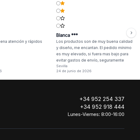
Blanca ***
ena atención y rápidos
Los productos son de muy buena calidad
y diseño, me encantan. El pedido mínimo
es muy elevado, si fuera mas bajo para
evitar gastos de envío, seguramente
Sevilla
haría compras más a menudo.
6
24 de junio de 2026
+34 952 254 337
+34 952 918 444
Lunes-Viernes: 8:00-16:00