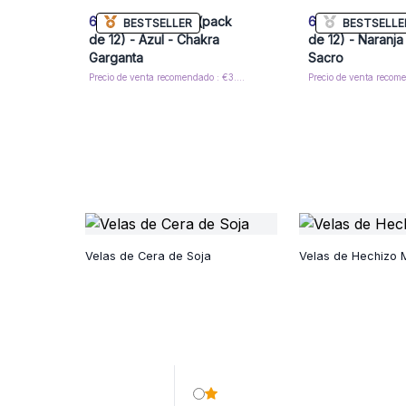
6x
Velas Mágicas (pack
6x
Velas Mágica
BESTSELLER
BESTSELLE
de 12) - Azul - Chakra
de 12) - Naranja
Garganta
Sacro
Precio de venta recomendado : €3.05/Caja
Velas de Cera de Soja
Velas de Hechizo 