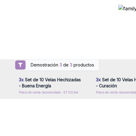
Demostración
3
de
3
productos
Inicie sesión o regístrese para
Inicie sesión o regíst
obtener precios al por mayor
obtener precios al p
3x
Set de 10 Velas Hechizadas
3x
Set de 10 Velas 
- Buena Energía
- Curación
Precio de venta recomendado : €7.00/Set
Precio de venta recomendad