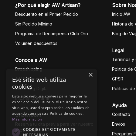
¿Por qué elegir AW Artisan?
Sobre No
Descuento en el Primer Pedido
Inicio AW
Sin Pedido Mínimo
Historia de
Programa de Recompensa Club Oro
Blog de Via
Volumen descuentos
Legal
Términos y
Conoce a AW
Dropshipping
Política de
×
Ese sitio web utiliza
AW Fulfilment
GPSR
cookies
Marketing Digital
Políticas d
Este sitio web usa cookies para mejorar la
Ética Empresarial
experiencia del usuario. Al utilizar nuestro
Ayuda
sitio web, usted acepta todas las cookies de
acuerdo con nuestra Política de cookies.
Contacto
Showroom
Más información
Reserva tu cita previa para ver nuestro
Envíos
COOKIES ESTRICTAMENTE
showroom
Preguntas 
NECESARIAS