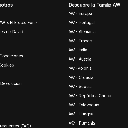
sotros
Descubre la Familia AW
AW - Europa
 AW & El Efecto Fénix
AW - Portugal
jes de David
AW - Alemania
AW - France
AW - Italia
 Condiciones
AW - Austria
 Cookies
AW -Polonia
AW - Croacia
e Devolución
AW - Suecia
AW - República Checa
AW - Eslovaquia
AW - Hungría
AW - Rumania
Frecuentes (FAQ)