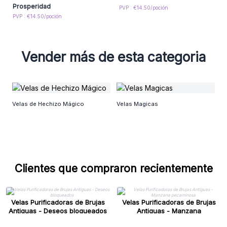
Prosperidad
PVP : €14.50/poción
PVP : €14.50/poción
Vender más de esta categoria
Ve
Velas de Hechizo Mágico
Velas Magicas
Clientes que compraron recientemente
Velas Purificadoras de Brujas
Velas Purificadoras de Brujas
Antiguas - Deseos bloqueados
Antiguas - Manzana
pecaminosa