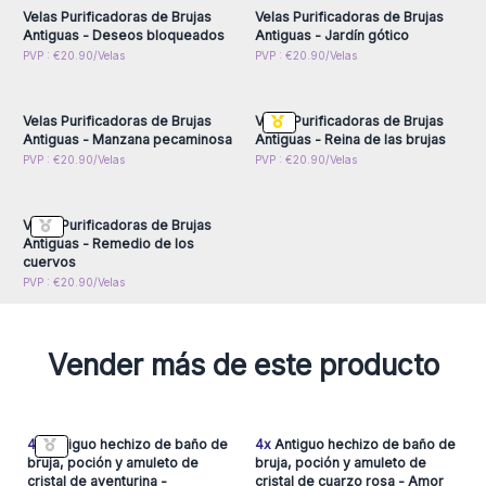
curanderos y a los secretos de la naturaleza.
Velas Purificadoras de Brujas
Velas Purificadoras de Brujas
- Deseos Aprisionados, un faro de intenciones que libera los
Antiguas - Deseos bloqueados
Antiguas - Jardín gótico
sueños más profundos.
Inicie sesión o regístrese
Inicie sesión o regístrese
PVP : €20.90/Velas
PVP : €20.90/Velas
para obtener precios al
para obtener precios al
Cada vela mide 20 cm de alto y 5.7 cm, con un tiempo de
por mayor
por mayor
combustión de hasta 50 horas.
Cada vela pesa 0.540gr,
Velas Purificadoras de Brujas
Velas Purificadoras de Brujas
estas velas ofrecen una combustión duradera y uniforme,
Antiguas - Manzana pecaminosa
Antiguas - Reina de las brujas
ideal para rituales, meditaciones o simplemente para crear un
Inicie sesión o regístrese
PVP : €20.90/Velas
PVP : €20.90/Velas
para obtener precios al
ambiente místico y acogedor.
por mayor
Ofrece a tus clientes los productos esenciales para un
rituales de calidad, con nuestros productos para rituales con
Velas Purificadoras de Brujas
Antiguas - Remedio de los
nuestros
manteles de altar
o nuestras
velas de hechizo
.
cuervos
También pueden combinarlos con los
candelabros de hierro.
PVP : €20.90/Velas
Vender más de este producto
4x
Antiguo hechizo de baño de
4x
Antiguo hechizo de baño de
bruja, poción y amuleto de
bruja, poción y amuleto de
cristal de aventurina -
cristal de cuarzo rosa - Amor