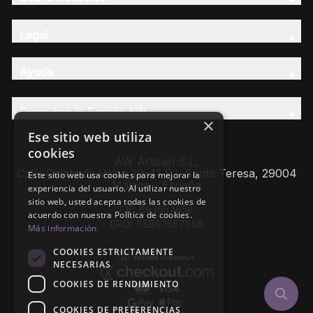
Legal
Ayuda
Descubre la Familia AW
×
Ese sitio web utiliza
cookies
AW Artisan S.L,
Calle Caleta de Velez 39-41 P.I. Santa Teresa, 29004
Este sitio web usa cookies para mejorar la
Málaga - España
experiencia del usuario. Al utilizar nuestro
sitio web, usted acepta todas las cookies de
CIF: B93657658
acuerdo con nuestra Política de cookies.
EROI: ESB93657658
Más información
COOKIES ESTRICTAMENTE
NECESARIAS
COOKIES DE RENDIMIENTO
COOKIES DE PREFERENCIAS