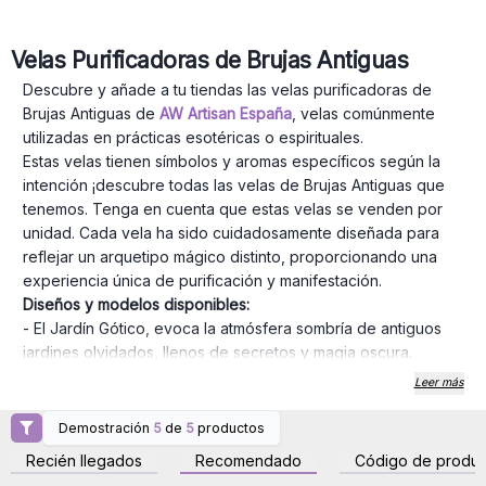
Velas Purificadoras de Brujas Antiguas
Descubre y añade a tu tiendas las velas purificadoras de
Brujas Antiguas de
AW Artisan España
, velas comúnmente
utilizadas en prácticas esotéricas o espirituales.
Estas velas tienen símbolos y aromas específicos según la
intención ¡descubre todas las velas de Brujas Antiguas que
tenemos. Tenga en cuenta que estas velas se venden por
unidad. Cada vela ha sido cuidadosamente diseñada para
reflejar un arquetipo mágico distinto, proporcionando una
experiencia única de purificación y manifestación.
Diseños y modelos disponibles:
- El Jardín Gótico, evoca la atmósfera sombría de antiguos
jardines olvidados, llenos de secretos y magia oscura.
- La Reina Bruja refleja la esencia del liderazgo y el poder
Leer más
místico encapsulados en una vela majestuosa.
- La Manzana Pecaminosa, una tentación y un conocimiento
Demostración
5
de
5
productos
Inicie sesión o regístrese
Inicie sesión o regístrese
antiguo representado en este intrigante diseño.
para obtener precios al
para obtener precios al
Recién llegados
Recomendado
Código de produc
por mayor
por mayor
- El Remedio de los Cuervos es un homenaje a los antiguos