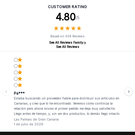
CUSTOMER RATING
4.80
/5
★
★
★
★
★
★
★
★
★
★
Based on 458 Reviews
See All Reviews Family
See All Reviews
Pa***
Estaba buscando un proveedor fiable para distribuir sus artículos en
Canarias, y creo que lo he encontrado. Veremos cómo continúa la
relación pero ahora mismo el primer pedido me deja muy satisfecho.
Llego antes de tiempo, y, sin ser dos productos, lo demás llego intacto.
Las Palmas de Gran Canaria
1 de julio de 2026