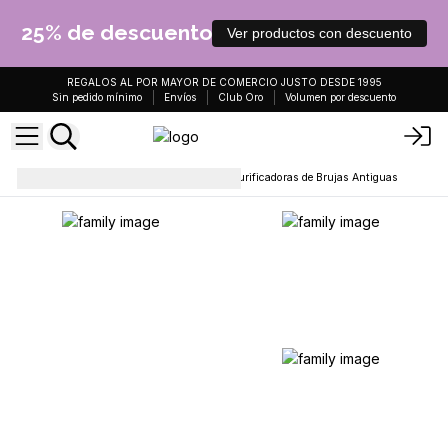
25% de descuento
Ver productos con descuento
REGALOS AL POR MAYOR DE COMERCIO JUSTO DESDE 1995
Sin pedido mínimo
Envíos
Club Oro
Volumen por descuento
Velas de cera de soja
Velas Purificadoras de Brujas Antiguas