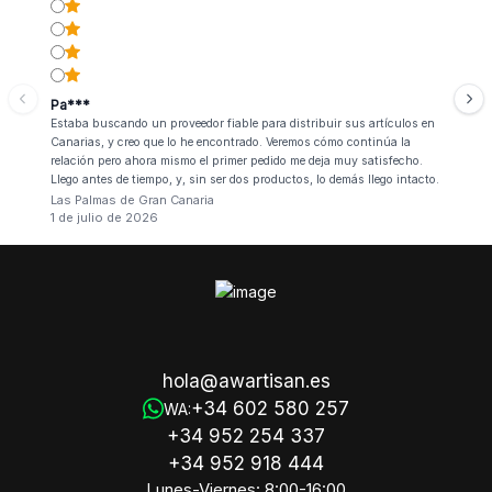
Pa***
Estaba buscando un proveedor fiable para distribuir sus artículos en
Canarias, y creo que lo he encontrado. Veremos cómo continúa la
relación pero ahora mismo el primer pedido me deja muy satisfecho.
Llego antes de tiempo, y, sin ser dos productos, lo demás llego intacto.
Las Palmas de Gran Canaria
1 de julio de 2026
hola@awartisan.es
+34 602 580 257
WA:
+34 952 254 337
+34 952 918 444
Lunes-Viernes: 8:00-16:00