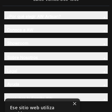
¿Por qué elegir AW Artisan?
Conoce a AW
Showroom
Sobre Nosotros
Legal
Ayuda
Descubre la Familia AW
×
Ese sitio web utiliza