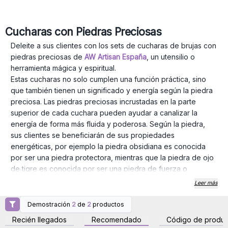
Cucharas con Piedras Preciosas
Deleite a sus clientes con los sets de cucharas de brujas con
piedras preciosas de
AW Artisan España
, un utensilio o
herramienta mágica y espiritual.
Estas cucharas no solo cumplen una función práctica, sino
que también tienen un significado y energía según la piedra
preciosa. Las piedras preciosas incrustadas en la parte
superior de cada cuchara pueden ayudar a canalizar la
energía de forma más fluida y poderosa. Según la piedra,
sus clientes se beneficiarán de sus propiedades
energéticas, por ejemplo la piedra obsidiana es conocida
por ser una piedra protectora, mientras que la piedra de ojo
de tigre es conocida por ser una piedra de fuerza o
voluntad.
Leer más
Además, cada piedra preciosa tiene su propia vibración
energética. Al usar una cuchara con piedras preciosas en la
Demostración
2
de
2
productos
Inicie sesión o regístrese
Inicie sesión o regístrese
vida diaria, puedes atraer energía positiva y desbloquear
para obtener precios al
para obtener precios al
Recién llegados
Recomendado
Código de produc
por mayor
por mayor
potenciales. La cuchara de bruja con piedras preciosas no