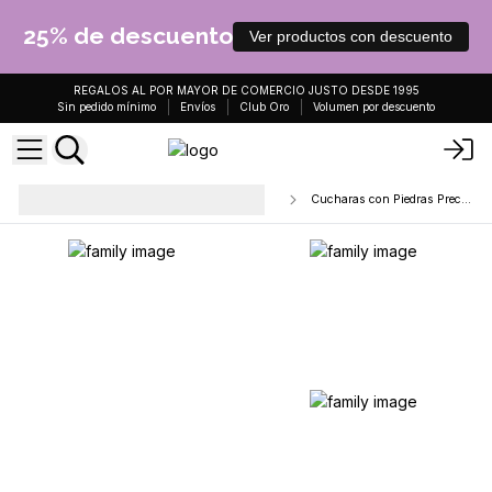
25% de descuento
Ver productos con descuento
REGALOS AL POR MAYOR DE COMERCIO JUSTO DESDE 1995
Sin pedido mínimo
Envíos
Club Oro
Volumen por descuento
Varitas curativas y accesorios
Cucharas con Piedras Preciosas
esotéricos