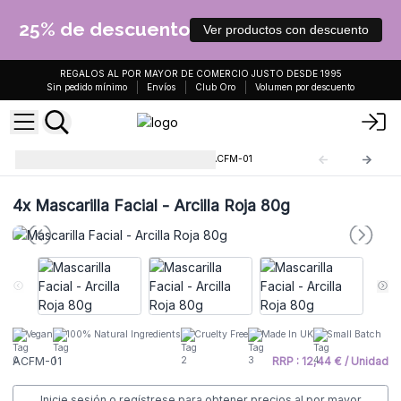
25% de descuento
Ver productos con descuento
REGALOS AL POR MAYOR DE COMERCIO JUSTO DESDE 1995
Sin pedido mínimo
Envíos
Club Oro
Volumen por descuento
Mascarilla Facial de Arcilla
ACFM-01
4x
Mascarilla Facial - Arcilla Roja 80g
Vegan
100% Natural Ingredients
Cruelty Free
Made In UK
Small Batch
ACFM-01
RRP : 12,44 € / Unidad
Inicie sesión o regístrese para obtener precios al por mayor