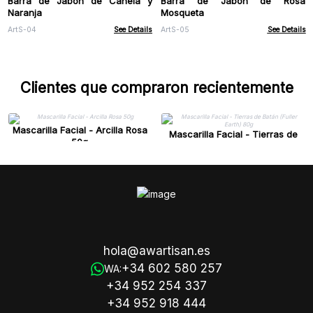
Barra de Jabón de Canela y
Barra de Jabón de Rosa
Naranja
Mosqueta
ArtS-04
See Details
ArtS-05
See Details
Clientes que compraron recientemente
Mascarilla Facial - Arcilla Rosa
Mascarilla Facial - Tierras de
50g
Batán (Fuller Earth) 80g
hola@awartisan.es
+34 602 580 257
WA:
+34 952 254 337
+34 952 918 444