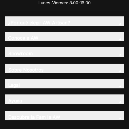
Lunes-Viernes: 8:00-16:00
¿Por qué elegir AW Artisan?
Conoce a AW
Showroom
Sobre Nosotros
Legal
Ayuda
Descubre la Familia AW