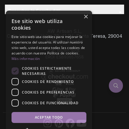
Descubre la Familia AW
×
Ese sitio web utiliza
cookies
AW Artisan S.L,
Calle Caleta de Velez 39-41 P.I. Santa Teresa, 29004
Este sitio web usa cookies para mejorar la
Málaga - España
experiencia del usuario. Al utilizar nuestro
sitio web, usted acepta todas las cookies de
CIF: B93657658
acuerdo con nuestra Política de cookies.
EROI: ESB93657658
Más información
COOKIES ESTRICTAMENTE
NECESARIAS
COOKIES DE RENDIMIENTO
COOKIES DE PREFERENCIAS
COOKIES DE FUNCIONALIDAD
ACEPTAR TODO