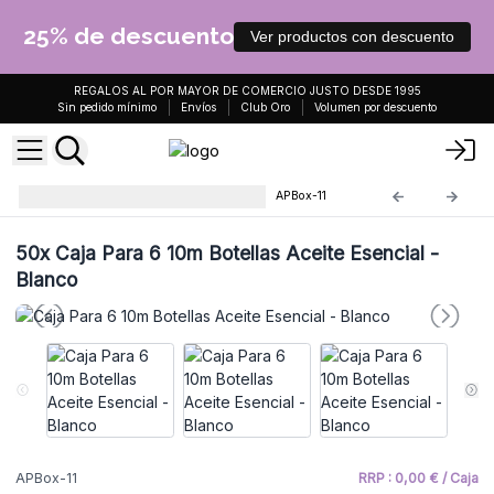
25% de descuento
Ver productos con descuento
REGALOS AL POR MAYOR DE COMERCIO JUSTO DESDE 1995
Sin pedido mínimo
Envíos
Club Oro
Volumen por descuento
Cajas Para Aceites Esenciales
APBox-11
50x
Caja Para 6 10m Botellas Aceite Esencial -
Blanco
APBox-11
RRP : 0,00 € / Caja