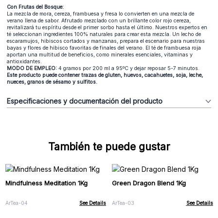
Con Frutas del Bosque:
La mezcla de mora, cereza, frambuesa y fresa lo convierten en una mezcla de
verano llena de sabor. Afrutado mezclado con un brillante color rojo cereza,
revitalizará tu espíritu desde el primer sorbo hasta el último. Nuestros expertos en
té seleccionan ingredientes 100% naturales para crear esta mezcla. Un lecho de
escaramujos, hibiscos cortados y manzanas, prepara el escenario para nuestras
bayas y flores de hibisco favoritas de finales del verano. El té de frambuesa roja
aportan una multitud de beneficios, como minerales esenciales, vitaminas y
antioxidantes.
MODO DE EMPLEO:
4 gramos por 200 ml a 95ºC y dejar reposar 5-7 minutos.
Este producto puede contener trazas de gluten, huevos, cacahuetes, soja, leche,
nueces, granos de sésamo y sulfitos.
Especificaciones y documentación del producto
También te puede gustar
Mindfulness Meditation 1Kg
Green Dragon Blend 1Kg
ArTea-04
See Details
ArTea-03
See Details