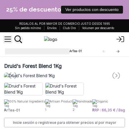
25% de descuento
Ver productos con descuento
REGALOS AL POR MAYOR DE COMERCIO JUSTO DESDE 1995
Sin pedido mínimo
Envíos
Club Oro
Volumen por descuento
Tés e Infusiones AW Artisan
ArTea-01
Druid's Forest Blend 1Kg
100% Natural Ingredients
Artisan Product
Handmade
Organic
ArTea-01
RRP : 66,35 € / Bag
Inicie sesión o regístrese para obtener precios al por mayor