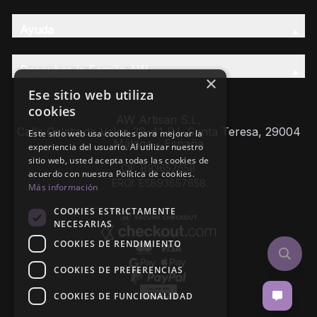
Ayuda
Descubre la Familia AW
×
Ese sitio web utiliza
cookies
AW Artisan S.L,
Calle Caleta de Velez 39-41 P.I. Santa Teresa, 29004
Este sitio web usa cookies para mejorar la
Málaga - España
experiencia del usuario. Al utilizar nuestro
sitio web, usted acepta todas las cookies de
CIF: B93657658
acuerdo con nuestra Política de cookies.
EROI: ESB93657658
Más información
COOKIES ESTRICTAMENTE
NECESARIAS
COOKIES DE RENDIMIENTO
COOKIES DE PREFERENCIAS
COOKIES DE FUNCIONALIDAD