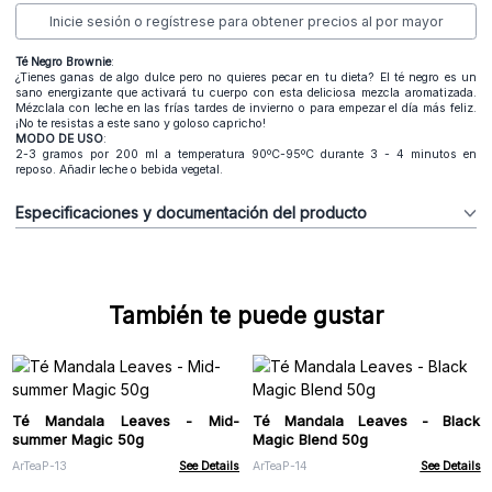
Inicie sesión o regístrese para obtener precios al por mayor
T
é Negro Brownie
:
¿Tienes ganas de algo dulce pero no quieres pecar en tu dieta? El té negro es un
sano energizante que activará tu cuerpo con esta deliciosa mezcla aromatizada.
Mézclala con leche en las frías tardes de invierno o para empezar el día más feliz.
¡No te resistas a este sano y goloso capricho!
MODO DE USO
:
2-3 gramos por 200 ml a temperatura 90ºC-95ºC durante 3 - 4 minutos en
reposo. Añadir leche o bebida vegetal.
Especificaciones y documentación del producto
También te puede gustar
Té Mandala Leaves - Mid-
Té Mandala Leaves - Black
summer Magic 50g
Magic Blend 50g
ArTeaP-13
See Details
ArTeaP-14
See Details