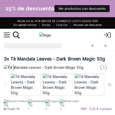
25% de descuento
Ver productos con descuento
REGALOS AL POR MAYOR DE COMERCIO JUSTO DESDE 1995
Sin pedido mínimo
Envíos
Club Oro
Volumen por descuento
Té artesanal 50g
ArTeaP-15
3x
Té Mandala Leaves - Dark Brown Magic 50g
Artisan Product
Handmade
Organic
White Label
ArTeaP-15
RRP : 5,10 € / unidad