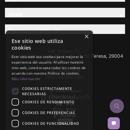
Ayuda
Descubre la Familia AW
×
Ese sitio web utiliza
cookies
AW Artisan S.L,
Calle Caleta de Velez 39-41 P.I. Santa Teresa, 29004
Este sitio web usa cookies para mejorar la
Málaga - España
experiencia del usuario. Al utilizar nuestro
sitio web, usted acepta todas las cookies de
CIF: B93657658
acuerdo con nuestra Política de cookies.
EROI: ESB93657658
Más información
COOKIES ESTRICTAMENTE
NECESARIAS
COOKIES DE RENDIMIENTO
COOKIES DE PREFERENCIAS
COOKIES DE FUNCIONALIDAD