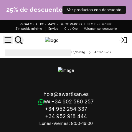
25% de descuento
Ver productos con descuento
REGALOS AL POR MAYOR DE COMERCIO JUSTO DESDE 1995
Sin pedido mínimo
Envíos
Club Oro
Volumen por descuento
Jabón Artesanal con Aceite Vegetal 1,250Kg
ArtS-13-7u
hola@awartisan.es
+34 602 580 257
WA:
+34 952 254 337
+34 952 918 444
Lunes-Viernes: 8:00-16:00