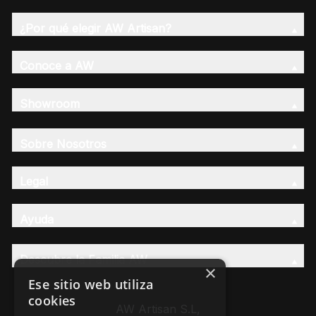
¿Por qué elegir AW Artisan?
Conoce a AW
Showroom
Sobre Nosotros
Legal
Ayuda
Descubre la Familia AW
×
Ese sitio web utiliza
cookies
AW Artisan S.L,