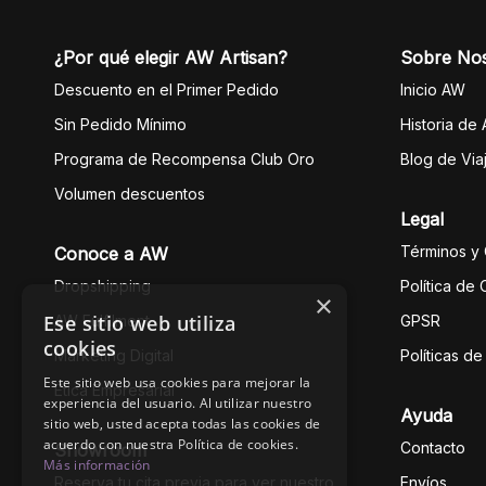
¿Por qué elegir AW Artisan?
Sobre No
Descuento en el Primer Pedido
Inicio AW
Sin Pedido Mínimo
Historia de
Programa de Recompensa Club Oro
Blog de Via
Volumen descuentos
Legal
Términos y
Conoce a AW
Dropshipping
Política de
×
Ese sitio web utiliza
AW Fulfilment
GPSR
cookies
Marketing Digital
Políticas d
Este sitio web usa cookies para mejorar la
Ética Empresarial
experiencia del usuario. Al utilizar nuestro
Ayuda
sitio web, usted acepta todas las cookies de
acuerdo con nuestra Política de cookies.
Contacto
Showroom
Más información
Reserva tu cita previa para ver nuestro
Envíos