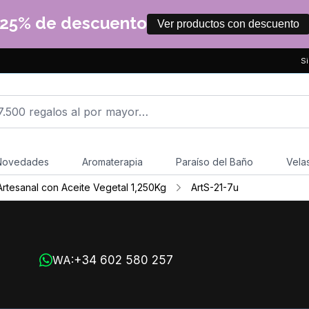
25% de descuento
Ver productos con descuento
Si
Novedades
Aromaterapia
Paraíso del Baño
Vela
rtesanal con Aceite Vegetal 1,250Kg
ArtS-21-7u
+34 602 580 257
WA: