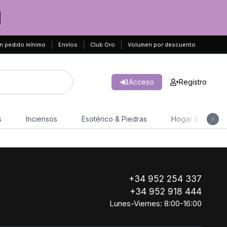
n pedido mínimo
Envíos
Club Oro
Volumen por descuento
Acceso
Registro
s
Inciensos
Esotérico & Piedras
Hogar & Jardín
+34 952 254 337
+34 952 918 444
Lunes-Viernes: 8:00-16:00