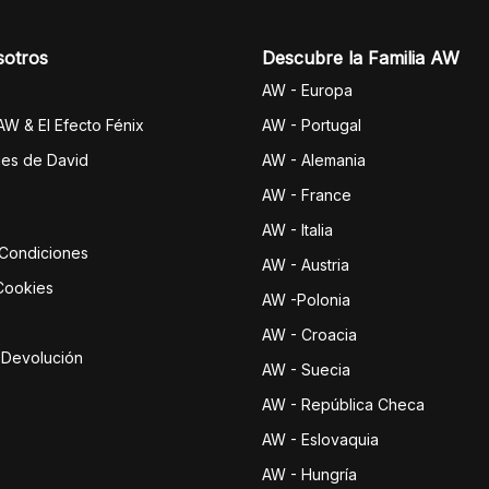
sotros
Descubre la Familia AW
AW - Europa
 AW & El Efecto Fénix
AW - Portugal
jes de David
AW - Alemania
AW - France
AW - Italia
 Condiciones
AW - Austria
 Cookies
AW -Polonia
AW - Croacia
e Devolución
AW - Suecia
AW - República Checa
AW - Eslovaquia
AW - Hungría