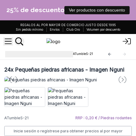
25% de descuento
Ver productos con descuento
REGALOS AL POR MAYOR DE COMERCIO JUSTO DESDE 1995
Sin pedido mínimo
Envíos
Club Oro
Volumen por descuento
Piedras africanas pequenas
ATumbleS-21
24x
Pequeñas piedras africanas - Imagen Nguni
ATumbleS-21
RRP : 0,20 € / Piedras rodantes
Inicie sesión o regístrese para obtener precios al por mayor