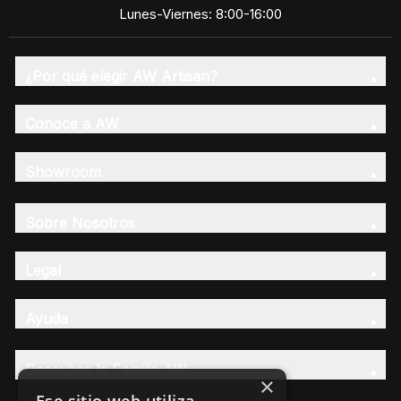
Lunes-Viernes: 8:00-16:00
¿Por qué elegir AW Artisan?
Conoce a AW
Showroom
Sobre Nosotros
Legal
Ayuda
Descubre la Familia AW
×