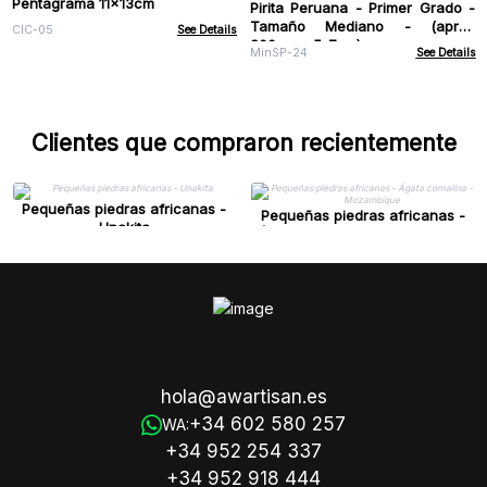
Pentagrama 11x13cm
Pirita Peruana - Primer Grado -
Tamaño Mediano - (aprox
CIC-05
See Details
200gms, 5-7cm)
MinSP-24
See Details
Clientes que compraron recientemente
Pequeñas piedras africanas -
Pequeñas piedras africanas -
Unakita
Ágata cornalina - Mozambique
hola@awartisan.es
+34 602 580 257
WA:
+34 952 254 337
+34 952 918 444