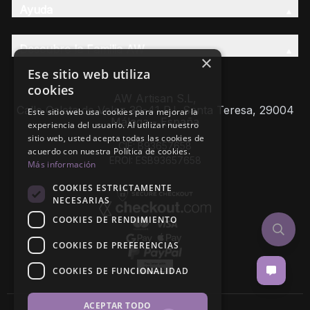
Ayuda
Descubre la Familia AW
×
Ese sitio web utiliza
cookies
AW Artisan S.L,
Calle Caleta de Velez 39-41 P.I. Santa Teresa, 29004
Este sitio web usa cookies para mejorar la
Málaga - España
experiencia del usuario. Al utilizar nuestro
sitio web, usted acepta todas las cookies de
CIF: B93657658
acuerdo con nuestra Política de cookies.
EROI: ESB93657658
Más información
COOKIES ESTRICTAMENTE
NECESARIAS
COOKIES DE RENDIMIENTO
COOKIES DE PREFERENCIAS
COOKIES DE FUNCIONALIDAD
ACEPTAR TODO