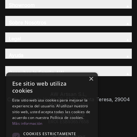
Showroom
Sobre Nosotros
Legal
Ayuda
Descubre la Familia AW
×
Ese sitio web utiliza
cookies
AW Artisan S.L,
Calle Caleta de Velez 39-41 P.I. Santa Teresa, 29004
Este sitio web usa cookies para mejorar la
Málaga - España
experiencia del usuario. Al utilizar nuestro
sitio web, usted acepta todas las cookies de
CIF: B93657658
acuerdo con nuestra Política de cookies.
EROI: ESB93657658
Más información
COOKIES ESTRICTAMENTE