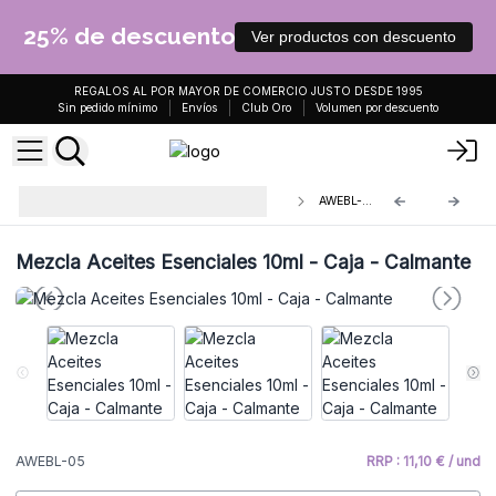
25% de descuento
Ver productos con descuento
REGALOS AL POR MAYOR DE COMERCIO JUSTO DESDE 1995
Sin pedido mínimo
Envíos
Club Oro
Volumen por descuento
Mezcla Aceites Esenciales 10ml -
AWEBL-05
Caja
Mezcla Aceites Esenciales 10ml - Caja - Calmante
AWEBL-05
RRP : 11,10 € / und