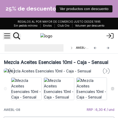
25% de descuento
Ver productos con descuento
REGALOS AL POR MAYOR DE COMERCIO JUSTO DESDE 1995
Sin pedido mínimo
Envíos
Club Oro
Volumen por descuento
Mezcla Aceites Esenciales 10ml -
AWEBL-08
Caja
Mezcla Aceites Esenciales 10ml - Caja - Sensual
AWEBL-08
RRP : 6,30 € / und