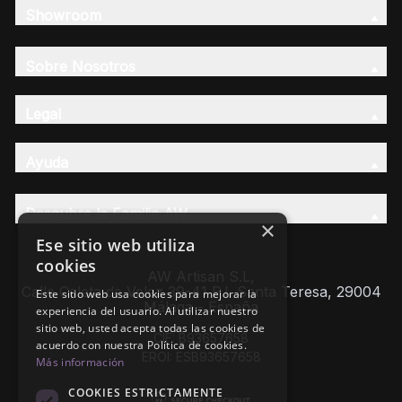
Showroom
Sobre Nosotros
Legal
Ayuda
Descubre la Familia AW
×
Ese sitio web utiliza
cookies
AW Artisan S.L,
Calle Caleta de Velez 39-41 P.I. Santa Teresa, 29004
Este sitio web usa cookies para mejorar la
Málaga - España
experiencia del usuario. Al utilizar nuestro
sitio web, usted acepta todas las cookies de
CIF: B93657658
acuerdo con nuestra Política de cookies.
EROI: ESB93657658
Más información
COOKIES ESTRICTAMENTE