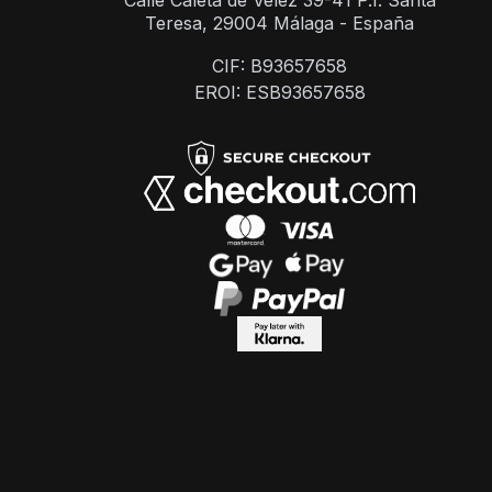
Calle Caleta de Velez 39-41 P.I. Santa
Teresa, 29004 Málaga - España
CIF: B93657658
EROI: ESB93657658