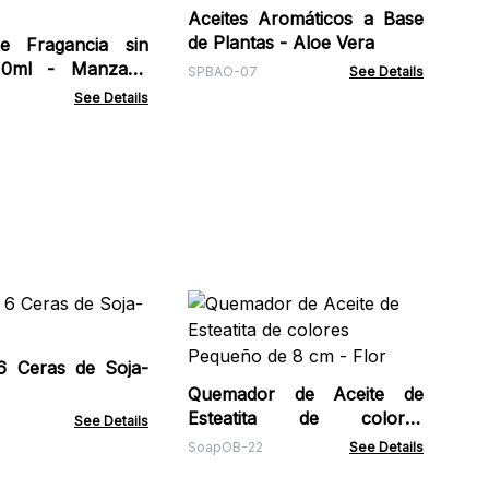
Aceites Aromáticos a Base
XFO
de Plantas - Aloe Vera
de Fragancia sin
 10ml - Manzana
SPBAO-07
See Details
See Details
Di
US
6 Ceras de Soja-
AA
Quemador de Aceite de
Esteatita de colores
See Details
Pequeño de 8 cm - Flor
SoapOB-22
See Details