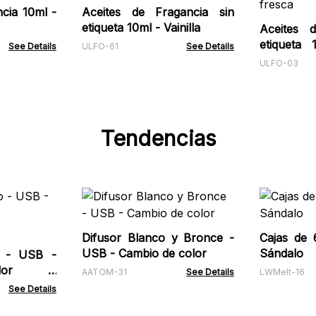
cia 10ml -
Aceites de Fragancia sin
etiqueta 10ml - Vainilla
Aceites 
etiqueta
See Details
ULFO-61
See Details
fresca
ULFO-03
Tendencias
Difusor Blanco y Bronce -
Cajas de 
USB - Cambio de color
Sándalo
o - USB -
olor -
AATOM-31
See Details
LWMelt-16
See Details