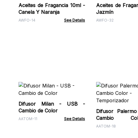
Aceites de Fragancia 10ml -
Aceites de Fragan
Canela Y Naranja
Jazmín
AWFO-14
See Details
AWFO-32
Difusor Milan - USB -
Cambio de Color
Difusor Palerm
Cambio C
AATOM-11
See Details
Temporizador
AATOM-18