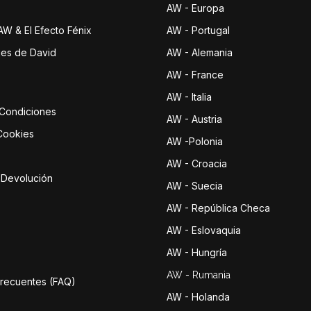
AW - Europa
 AW & El Efecto Fénix
AW - Portugal
jes de David
AW - Alemania
AW - France
AW - Italia
 Condiciones
AW - Austria
 Cookies
AW -Polonia
AW - Croacia
e Devolución
AW - Suecia
AW - República Checa
AW - Eslovaquia
AW - Hungría
AW - Rumania
Frecuentes (FAQ)
AW - Holanda