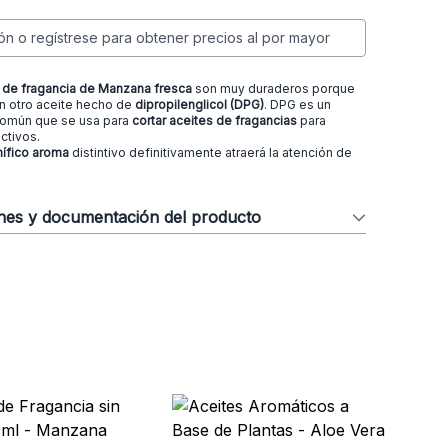
ión o regístrese para obtener precios al por mayor
 de fragancia de Manzana fresca
son muy duraderos porque
on otro aceite hecho de
dipropilenglicol (DPG)
. DPG es un
común que se usa para
cortar aceites de fragancias
para
ctivos.
ífico aroma
distintivo definitivamente atraerá la atención de
ones y documentación del producto
Se
Na