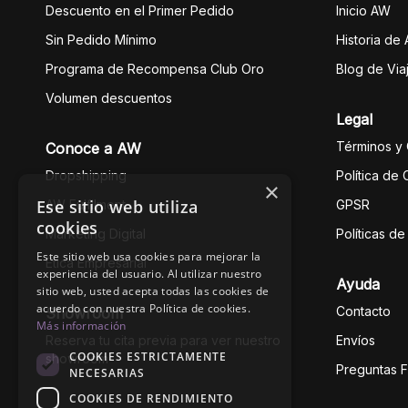
Descuento en el Primer Pedido
Inicio AW
Sin Pedido Mínimo
Historia de
Programa de Recompensa Club Oro
Blog de Via
Volumen descuentos
Legal
Términos y
Conoce a AW
Dropshipping
Política de
×
Ese sitio web utiliza
AW Fulfilment
GPSR
cookies
Marketing Digital
Políticas d
Este sitio web usa cookies para mejorar la
Ética Empresarial
experiencia del usuario. Al utilizar nuestro
Ayuda
sitio web, usted acepta todas las cookies de
acuerdo con nuestra Política de cookies.
Contacto
Showroom
Más información
Reserva tu cita previa para ver nuestro
Envíos
COOKIES ESTRICTAMENTE
showroom
Preguntas 
NECESARIAS
COOKIES DE RENDIMIENTO