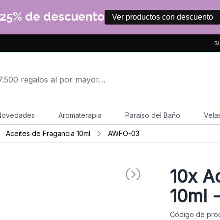
25% de descuento
Ver productos con descuento
Si
Novedades
Aromaterapia
Paraíso del Baño
Vela
Aceites de Fragancia 10ml
AWFO-03
10x
Ac
10ml 
Código de pro