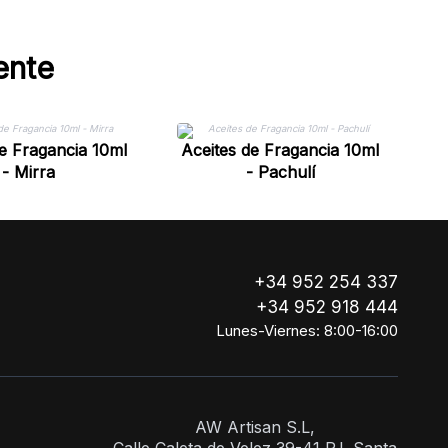
ente
A
de Fragancia 10ml
Aceites de Fragancia 10ml
- Mirra
- Pachulí
+34 952 254 337
+34 952 918 444
Lunes-Viernes: 8:00-16:00
AW Artisan S.L,