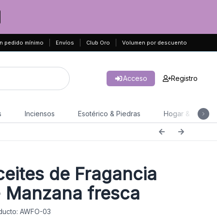
n pedido mínimo
Envíos
Club Oro
Volumen por descuento
Acceso
Registro
s
Inciensos
Esotérico & Piedras
Hogar & Jardín
eites de Fragancia
- Manzana fresca
ducto: AWFO-03