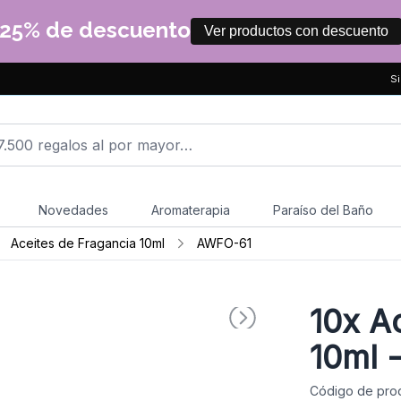
25% de descuento
Ver productos con descuento
Si
Novedades
Aromaterapia
Paraíso del Baño
Aceites de Fragancia 10ml
AWFO-61
10x
Ac
10ml -
Código de pro