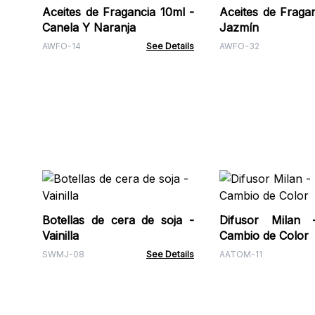
Aceites de Fragancia 10ml -
Aceites de Fragan
Canela Y Naranja
Jazmín
AWFO-14
See Details
AWFO-32
Botellas de cera de soja -
Difusor Milan
Vainilla
Cambio de Color
SWMJ-08
See Details
AATOM-11