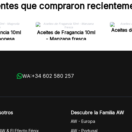
entes que compraron recientem
Aceites 
ncia 10ml
Aceites de Fragancia 10ml
aponesa
- Manzana fresca
+34 602 580 257
WA:
sotros
Descubre la Familia AW
AW - Europa
 AW & El Efecto Fénix
AW - Portugal