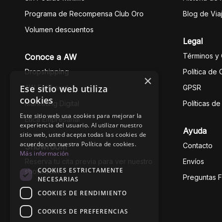
Programa de Recompensa Club Oro
Blog de Via
Volumen descuentos
Legal
Términos y
Conoce a AW
Dropshipping
Política de
×
Ese sitio web utiliza
AW Fulfilment
GPSR
cookies
Marketing Digital
Políticas d
Este sitio web usa cookies para mejorar la
Ética Empresarial
experiencia del usuario. Al utilizar nuestro
Ayuda
sitio web, usted acepta todas las cookies de
acuerdo con nuestra Política de cookies.
Contacto
Showroom
Más información
Reserva tu cita previa para ver nuestro
Envíos
COOKIES ESTRICTAMENTE
showroom
Preguntas 
NECESARIAS
COOKIES DE RENDIMIENTO
COOKIES DE PREFERENCIAS