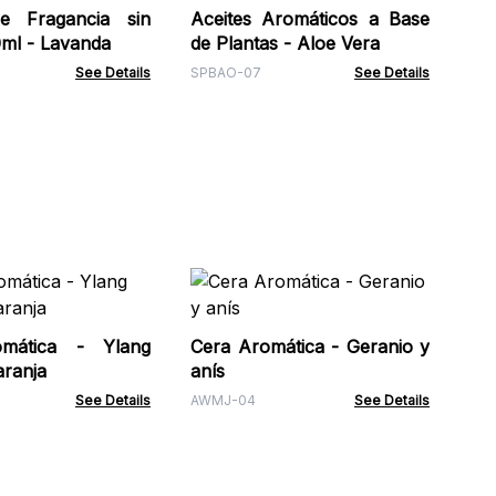
de Fragancia sin
Aceites Aromáticos a Base
XFO
0ml - Lavanda
de Plantas - Aloe Vera
See Details
SPBAO-07
See Details
Ce
mo
mática - Ylang
Cera Aromática - Geranio y
AW
aranja
anís
See Details
AWMJ-04
See Details