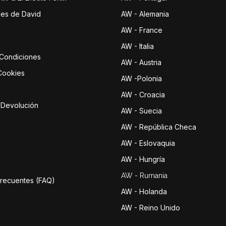
jes de David
AW - Alemania
AW - France
AW - Italia
 Condiciones
AW - Austria
 Cookies
AW -Polonia
AW - Croacia
e Devolución
AW - Suecia
AW - República Checa
AW - Eslovaquia
AW - Hungría
AW - Rumania
Frecuentes (FAQ)
AW - Holanda
AW - Reino Unido