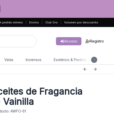
n pedido mínimo
Envíos
Club Oro
Volumen por descuento
Acceso
Registro
Velas
Inciensos
Esotérico & Piedras
Hogar & 
eites de Fragancia
 Vainilla
ducto: AWFO-61