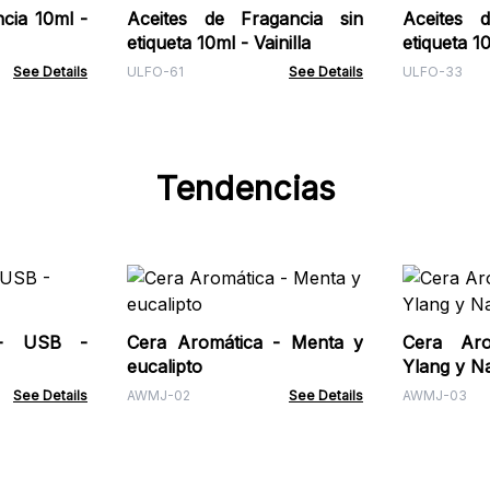
cia 10ml -
Aceites de Fragancia sin
Aceites 
etiqueta 10ml - Vainilla
etiqueta 1
See Details
ULFO-61
See Details
ULFO-33
Tendencias
 - USB -
Cera Aromática - Menta y
Cera Aro
eucalipto
Ylang y N
See Details
AWMJ-02
See Details
AWMJ-03