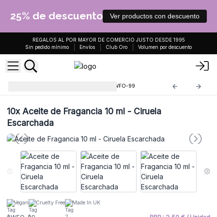
25% de descuento
Ver productos con descuento
REGALOS AL POR MAYOR DE COMERCIO JUSTO DESDE 1995
Sin pedido mínimo
Envíos
Club Oro
Volumen por descuento
Aceites de Fragancia 10ml
AWFO-99
10x
Aceite de Fragancia 10 ml - Ciruela
Escarchada
Vegan
Cruelty Free
Made In UK