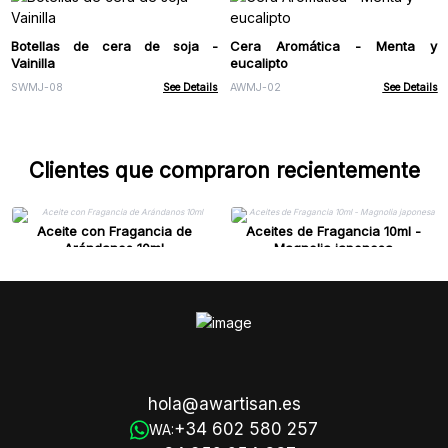
Botellas de cera de soja -
Cera Aromática - Menta y
Vainilla
eucalipto
SWMJ-08
See Details
AWMJ-02
See Details
Clientes que compraron recientemente
Aceite con Fragancia de
Aceites de Fragancia 10ml -
Arándanos 10ml
Magnolia japonesa
hola@awartisan.es
+34 602 580 257
WA: