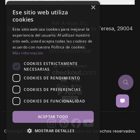
Descubre la Familia AW
×
Ese sitio web utiliza
cookies
AW Artisan S.L,
Calle Caleta de Velez 39-41 P.I. Santa Teresa, 29004
Este sitio web usa cookies para mejorar la
Málaga - España
experiencia del usuario. Al utilizar nuestro
sitio web, usted acepta todas las cookies de
CIF: B93657658
acuerdo con nuestra Política de cookies.
EROI: ESB93657658
Más información
COOKIES ESTRICTAMENTE
NECESARIAS
COOKIES DE RENDIMIENTO
COOKIES DE PREFERENCIAS
COOKIES DE FUNCIONALIDAD
ACEPTAR TODO
MOSTRAR DETALLES
Copyright © 2026 AW Artisan S.L., Todos los derechos reservados.