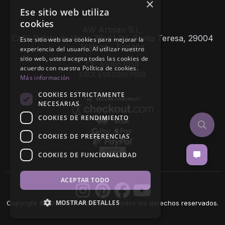
×
Ese sitio web utiliza
cookies
AW Artisan S.L,
Calle Caleta de Velez 39-41 P.I. Santa Teresa, 29004
Este sitio web usa cookies para mejorar la
Málaga - España
experiencia del usuario. Al utilizar nuestro
sitio web, usted acepta todas las cookies de
CIF: B93657658
acuerdo con nuestra Política de cookies.
EROI: ESB93657658
Más información
COOKIES ESTRICTAMENTE
NECESARIAS
COOKIES DE RENDIMIENTO
COOKIES DE PREFERENCIAS
COOKIES DE FUNCIONALIDAD
ACEPTAR TODO
MOSTRAR DETALLES
Copyright © 2026 AW Artisan S.L., Todos los derechos reservados.