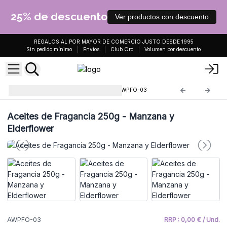
25% de descuento
Ver productos con descuento
REGALOS AL POR MAYOR DE COMERCIO JUSTO DESDE 1995
Sin pedido mínimo
Envíos
Club Oro
Volumen por descuento
Aceites de Fragancia 250g
AWPFO-03
Aceites de Fragancia 250g - Manzana y
Elderflower
AWPFO-03
RRP : 0,00 € / Und.