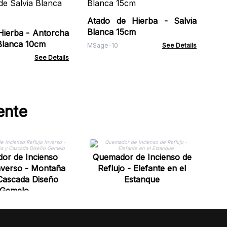
de
Zo
Atado de Hierba - Salvia
ZCi
Blanca 15cm
Hierba - Antorcha
 Blanca 10cm
MSage-10
See Details
See Details
ente
Q
or de Incienso
Quemador de Incienso de
nverso - Montaña
Reflujo - Elefante en el
Cascada Diseño
Estanque
Gemelo