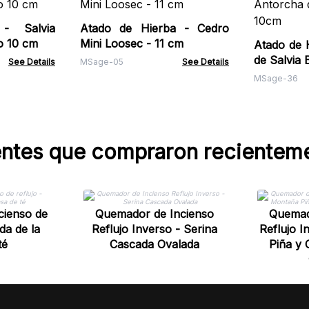
- Salvia
Atado de Hierba - Cedro
o 10 cm
Mini Loosec - 11 cm
Atado de 
de Salvia
See Details
MSage-05
See Details
MSage-36
entes que compraron recientem
cienso de
Quemador de Incienso
Quemad
da de la
Reflujo Inverso - Serina
Reflujo I
té
Cascada Ovalada
Piña y 