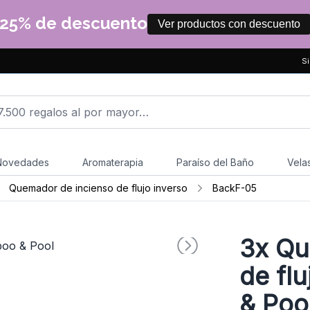
25% de descuento
Ver productos con descuento
Si
Novedades
Aromaterapia
Paraíso del Baño
Vela
Quemador de incienso de flujo inverso
BackF-05
3x
Que
de fl
& Poo