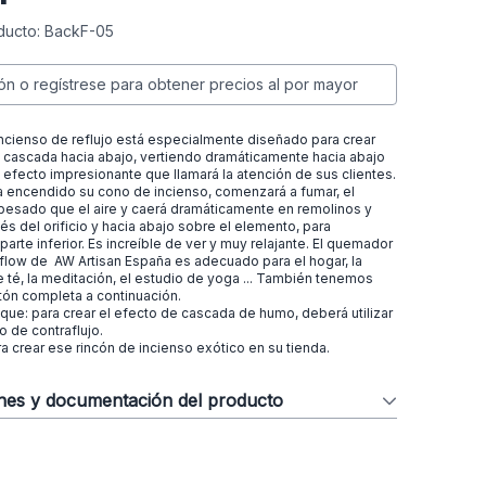
ducto: BackF-05
ión o regístrese para obtener precios al por mayor
ncienso de reflujo está especialmente diseñado para crear
cascada hacia abajo, vertiendo dramáticamente hacia abajo
n efecto impresionante que llamará la atención de sus clientes.
 encendido su cono de incienso, comenzará a fumar, el
pesado que el aire y caerá dramáticamente en remolinos y
vés del orificio y hacia abajo sobre el elemento, para
parte inferior. Es increíble de ver y muy relajante. El quemador
flow de AW Artisan España es adecuado para el hogar, la
de té, la meditación, el estudio de yoga ... También tenemos
tón completa a continuación.
que: para crear el efecto de cascada de humo, deberá utilizar
 de contraflujo.
 crear ese rincón de incienso exótico en su tienda.
ones y documentación del producto