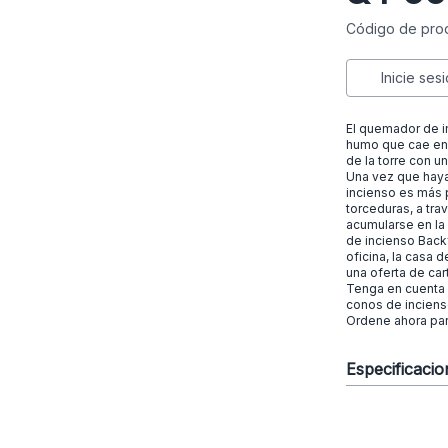
Código de pro
Inicie ses
El quemador de i
humo que cae en 
de la torre con u
Una vez que haya
incienso es más 
torceduras, a tra
acumularse en la 
de incienso Back
oficina, la casa 
una oferta de car
Tenga en cuenta 
conos de incienso
Ordene ahora para
Especificaci