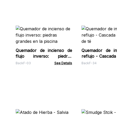
Quemador de incienso de
Quemador de in
flujo inverso: piedras
reflujo - Cascada
grandes en la piscina
de té
BackF-03
See Details
BackF-34