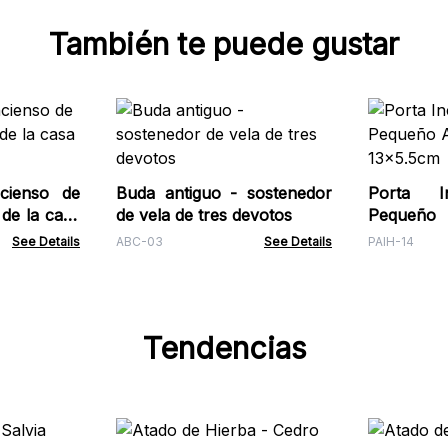
También te puede gustar
cienso de
Buda antiguo - sostenedor
Porta I
 de la casa
de vela de tres devotos
Pequeño 
13x5.5cm
See Details
ABC-03
See Details
PAIH-14
Tendencias