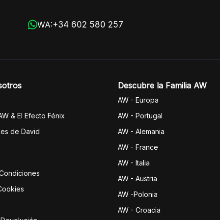
+34 602 580 257
WA:
sotros
Descubre la Familia AW
AW - Europa
 AW & El Efecto Fénix
AW - Portugal
jes de David
AW - Alemania
AW - France
AW - Italia
 Condiciones
AW - Austria
 Cookies
AW -Polonia
AW - Croacia