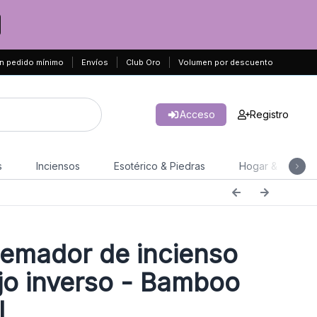
n pedido mínimo
Envíos
Club Oro
Volumen por descuento
Acceso
Registro
s
Inciensos
Esotérico & Piedras
Hogar & Jardín
mador de incienso
ujo inverso - Bamboo
l