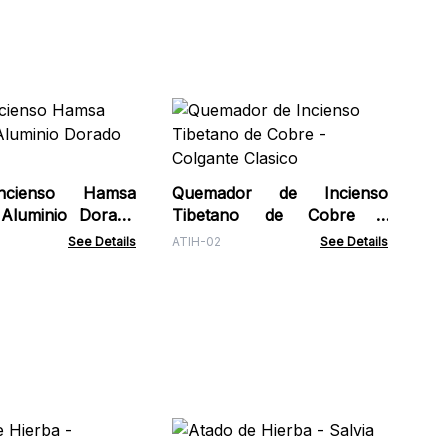
Mi
Bo
ISH
ncienso Hamsa
Quemador de Incienso
Aluminio Dorado
Tibetano de Cobre -
Colgante Clasico
See Details
ATIH-02
See Details
Pa