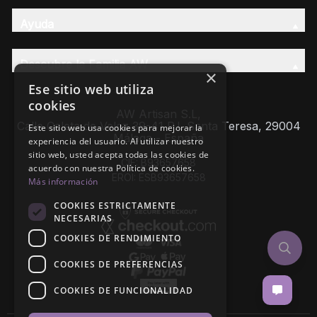
Ayuda
Descubre la Familia AW
×
Ese sitio web utiliza
cookies
AW Artisan S.L,
Calle Caleta de Velez 39-41 P.I. Santa Teresa, 29004
Este sitio web usa cookies para mejorar la
Málaga - España
experiencia del usuario. Al utilizar nuestro
sitio web, usted acepta todas las cookies de
CIF: B93657658
acuerdo con nuestra Política de cookies.
EROI: ESB93657658
Más información
COOKIES ESTRICTAMENTE
NECESARIAS
COOKIES DE RENDIMIENTO
COOKIES DE PREFERENCIAS
COOKIES DE FUNCIONALIDAD