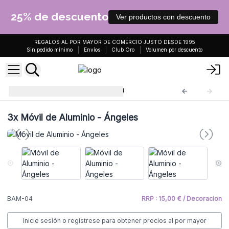
25% de descuento
Ver productos con descuento
REGALOS AL POR MAYOR DE COMERCIO JUSTO DESDE 1995
Sin pedido mínimo
Envíos
Club Oro
Volumen por descuento
Móviles de Aluminio
BAM-04
3x
Móvil de Aluminio - Ángeles
BAM-04
RRP : 15,00 € / Decoracion
Inicie sesión o regístrese para obtener precios al por mayor