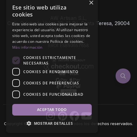
×
Ese sitio web utiliza
cookies
AW Artisan S.L,
Calle Caleta de Velez 39-41 P.I. Santa Teresa, 29004
Este sitio web usa cookies para mejorar la
Málaga - España
experiencia del usuario. Al utilizar nuestro
sitio web, usted acepta todas las cookies de
CIF: B93657658
acuerdo con nuestra Política de cookies.
EROI: ESB93657658
Más información
COOKIES ESTRICTAMENTE
NECESARIAS
COOKIES DE RENDIMIENTO
COOKIES DE PREFERENCIAS
COOKIES DE FUNCIONALIDAD
ACEPTAR TODO
MOSTRAR DETALLES
Copyright © 2026 AW Artisan S.L., Todos los derechos reservados.