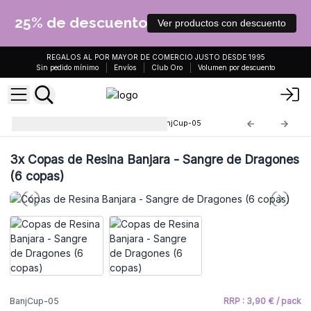
25% de descuento
Ver productos con descuento
REGALOS AL POR MAYOR DE COMERCIO JUSTO DESDE 1995
Sin pedido mínimo
Envíos
Club Oro
Volumen por descuento
Copas de Resina Banjara
BanjCup-05
3x
Copas de Resina Banjara - Sangre de Dragones
(6 copas)
BanjCup-05
RRP : 3,90 € / pack