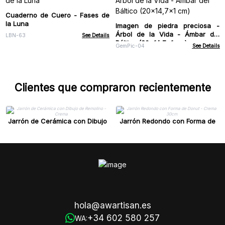
Cuaderno de Cuero - Fases de
la Luna
Imagen de piedra preciosa -
Árbol de la Vida - Ámbar del
LBN-63
See Details
Báltico (20x14,7x1 cm)
GemPic-04
See Details
Clientes que compraron recientemente
Jarrón de Cerámica con Dibujo
Jarrón Redondo con Forma de
de Remolino - Crema
Donut - Crema 30cm
hola@awartisan.es
+34 602 580 257
WA: