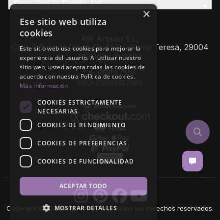
Descubre la Familia AW
×
Ese sitio web utiliza
cookies
AW Artisan S.L,
Calle Caleta de Velez 39-41 P.I. Santa Teresa, 29004
Este sitio web usa cookies para mejorar la
Málaga - España
experiencia del usuario. Al utilizar nuestro
sitio web, usted acepta todas las cookies de
CIF: B93657658
acuerdo con nuestra Política de cookies.
EROI: ESB93657658
Más información
COOKIES ESTRICTAMENTE
NECESARIAS
COOKIES DE RENDIMIENTO
COOKIES DE PREFERENCIAS
COOKIES DE FUNCIONALIDAD
ACEPTAR TODO
MOSTRAR DETALLES
Copyright © 2026 AW Artisan S.L., Todos los derechos reservados.