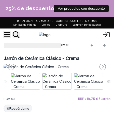
25% de descuento
Ver productos con descuento
REGALOS AL POR MAYOR DE COMERCIO JUSTO DESDE 1995
Sin pedido mínimo
Envíos
Club Oro
Volumen por descuento
Jarrón de Cerámica de Bali
BCV-03
Jarrón de Cerámica Clásico - Crema
BCV-03
RRP : 18,75 € / Jarrón
Recuérdame