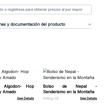
ión o regístrese para obtener precios al por mayor
ones y documentación del producto
Bo
cue
Algodon- Hop
Bolso de Nepal -
RHS
oy Amado
Senderismo en la Montaña
See Details
NSBag-09
See Details