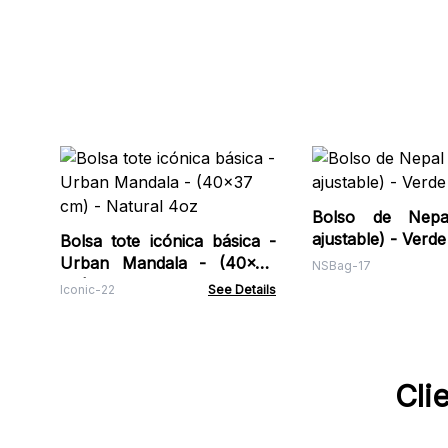
Bolso de Nepa
ajustable) - Verde
Bolsa tote icónica básica -
Urban Mandala - (40x37
NSBag-17
cm) - Natural 4oz
Iconic-22
See Details
Cli