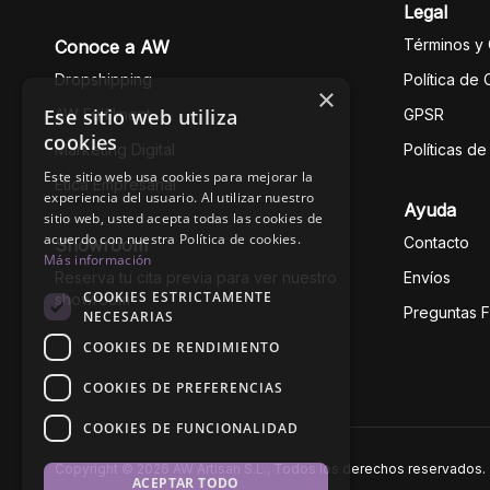
Legal
Términos y
Conoce a AW
Dropshipping
Política de
×
Ese sitio web utiliza
AW Fulfilment
GPSR
cookies
Marketing Digital
Políticas d
Este sitio web usa cookies para mejorar la
Ética Empresarial
experiencia del usuario. Al utilizar nuestro
Ayuda
sitio web, usted acepta todas las cookies de
acuerdo con nuestra Política de cookies.
Contacto
Showroom
Más información
Reserva tu cita previa para ver nuestro
Envíos
COOKIES ESTRICTAMENTE
showroom
Preguntas 
NECESARIAS
COOKIES DE RENDIMIENTO
COOKIES DE PREFERENCIAS
COOKIES DE FUNCIONALIDAD
Copyright © 2026 AW Artisan S.L., Todos los derechos reservados.
ACEPTAR TODO