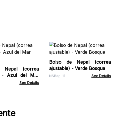
Bol
aju
Bolso de Nepal (correa
NSB
ajustable) - Verde Bosque
pal (correa
) - Azul del Mar
NSBag-11
See Details
See Details
ente