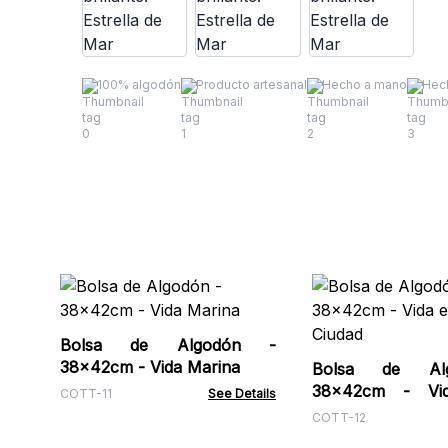
100% algodón
Producto artesanal
Hecho a mano
Hech
Bolsa de Algodón -
38x42cm - Vida Marina
Bolsa de Al
38x42cm - Vi
COTT-11
See Details
Ciudad
COTT-12