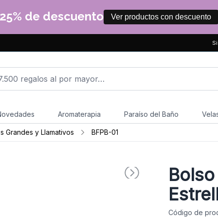
25% de descuento
Ver productos con descuento
Si
Novedades
Aromaterapia
Paraíso del Baño
Vela
s Grandes y Llamativos
BFPB-01
Bolso 
Estrel
Código de pro