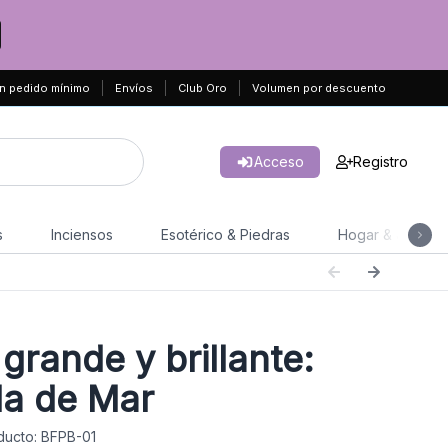
n pedido mínimo
Envíos
Club Oro
Volumen por descuento
Acceso
Registro
s
Inciensos
Esotérico & Piedras
Hogar & Jardín
grande y brillante:
la de Mar
ducto: BFPB-01