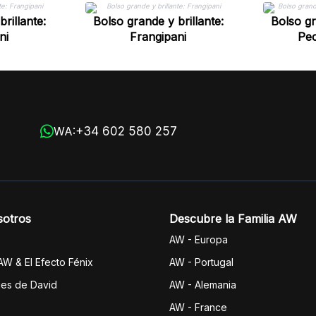
rillante:
Bolso grande y brillante:
Bolso gr
ni
Frangipani
Pec
+34 602 580 257
WA:
sotros
Descubre la Familia AW
AW - Europa
 AW & El Efecto Fénix
AW - Portugal
jes de David
AW - Alemania
AW - France