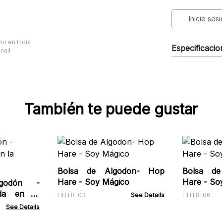
Inicie ses
o en India
Especificaci
También te puede gustar
Bolsa de Algodon- Hop
Bolsa de 
Hare - Soy Mágico
Hare - S
godón -
da en la
HHTB-03
See Details
HHTB-06
See Details