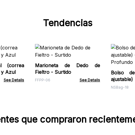
Tendencias
l (correa
Marioneta de Dedo de
 y Azul
Fieltro - Surtido
Bolso de Ne
ajustable
See Details
FFPP-06
See Details
Profundo
NSBag-18
entes que compraron recientem