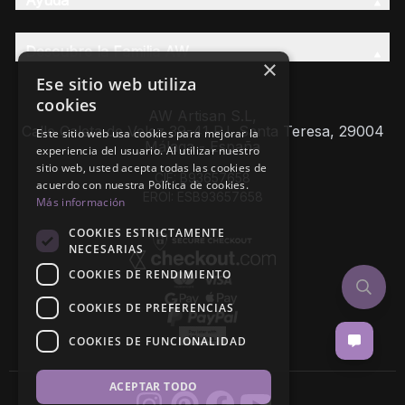
Ayuda
Descubre la Familia AW
×
Ese sitio web utiliza
cookies
AW Artisan S.L,
Calle Caleta de Velez 39-41 P.I. Santa Teresa, 29004
Este sitio web usa cookies para mejorar la
Málaga - España
experiencia del usuario. Al utilizar nuestro
sitio web, usted acepta todas las cookies de
CIF: B93657658
acuerdo con nuestra Política de cookies.
EROI: ESB93657658
Más información
COOKIES ESTRICTAMENTE
NECESARIAS
COOKIES DE RENDIMIENTO
COOKIES DE PREFERENCIAS
COOKIES DE FUNCIONALIDAD
ACEPTAR TODO