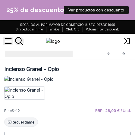
25% de descuento
Ver productos con descuento
REGALOS AL POR MAYOR DE COMERCIO JUSTO DESDE 1995
Sin pedido mínimo
Envíos
Club Oro
Volumen por descuento
Incienso a Granel
BincS-12
Incienso Granel - Opio
BincS-12
RRP : 26,00 € / Und.
Recuérdame