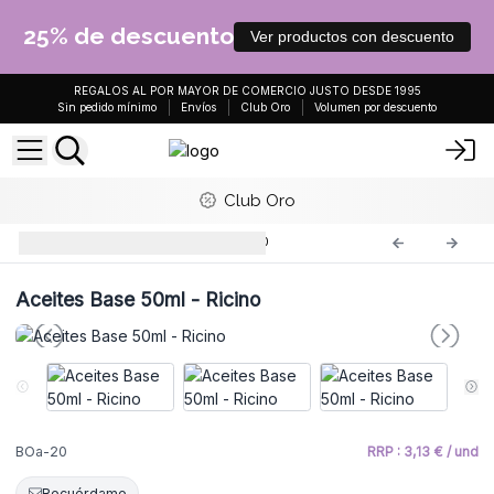
25% de descuento
Ver productos con descuento
REGALOS AL POR MAYOR DE COMERCIO JUSTO DESDE 1995
Sin pedido mínimo
Envíos
Club Oro
Volumen por descuento
Club Oro
Aceites Base - 50 ml
BOa-20
Aceites Base 50ml - Ricino
BOa-20
RRP : 3,13 € / und
Recuérdame