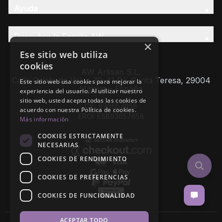
Ayuda
Descubre la Familia AW
×
Ese sitio web utiliza
cookies
AW Artisan S.L,
Calle Caleta de Velez 39-41 P.I. Santa Teresa, 29004
Este sitio web usa cookies para mejorar la
Málaga - España
experiencia del usuario. Al utilizar nuestro
sitio web, usted acepta todas las cookies de
CIF: B93657658
acuerdo con nuestra Política de cookies.
EROI: ESB93657658
Más información
COOKIES ESTRICTAMENTE
NECESARIAS
COOKIES DE RENDIMIENTO
COOKIES DE PREFERENCIAS
COOKIES DE FUNCIONALIDAD
ACEPTAR TODO