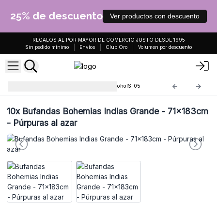
25% de descuento
Ver productos con descuento
REGALOS AL POR MAYOR DE COMERCIO JUSTO DESDE 1995
Sin pedido mínimo
Envíos
Club Oro
Volumen por descuento
Bufandas Bohemias Indias
BohoIS-05
10x
Bufandas Bohemias Indias Grande - 71x183cm
- Púrpuras al azar