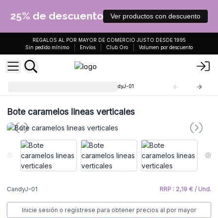
25% de descuento
Ver productos con descuento
REGALOS AL POR MAYOR DE COMERCIO JUSTO DESDE 1995
Sin pedido mínimo
Envíos
Club Oro
Volumen por descuento
Botes Cristal Caramelos
CandyJ-01
Bote caramelos lineas verticales
CandyJ-01
RRP : 2,19 € / Und.
Inicie sesión o regístrese para obtener precios al por mayor