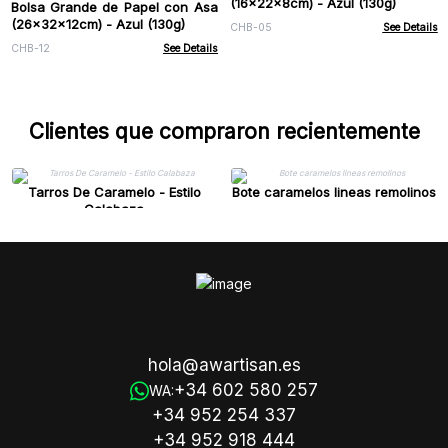
(16x22x8cm) - Azul (130g)
Bolsa Grande de Papel con Asa
(26x32x12cm) - Azul (130g)
CHB-05
See Details
CHB-12
See Details
Clientes que compraron recientemente
Tarros De Caramelo - Estilo
Bote caramelos lineas remolinos
Calabaza
hola@awartisan.es
+34 602 580 257
WA:
+34 952 254 337
+34 952 918 444