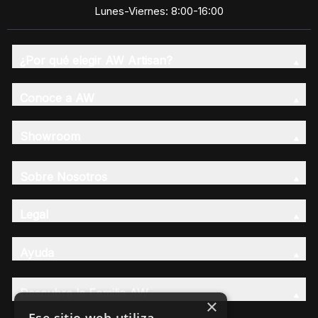
Lunes-Viernes: 8:00-16:00
¿Por qué elegir AW Artisan?
Conoce a AW
Showroom
Sobre Nosotros
Legal
Ayuda
Descubre la Familia AW
×