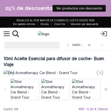
25% de descuento
Ver productos con descuento
REGALOS AL POR MAYOR DE COMERCIO JUSTO DESDE 1995
Sin pedido mínimo
Envíos
Club Oro
Volumen por descuento
Difusores de aromaterapia para el
CarEO-06
coche
10ml Aceite Esencial para difusor de coche- Buen
Viaje
CarEO-06
RRP : 4,50 € / Blend