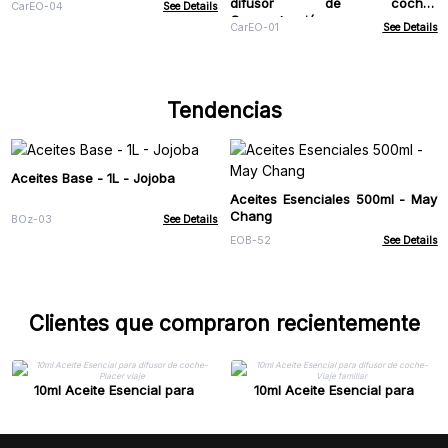
difusor de coche-
CarEO-04
See Details
Concentración
CarEO-01
See Details
Tendencias
Aceites Base - 1L - Jojoba
Aceites Esenciales 500ml - May
Chang
BOz-03
See Details
EOB-52
See Details
Clientes que compraron recientemente
10ml Aceite Esencial para
10ml Aceite Esencial para
difusor de coche- Placer viaje
difusor de coche- Viaje familiar