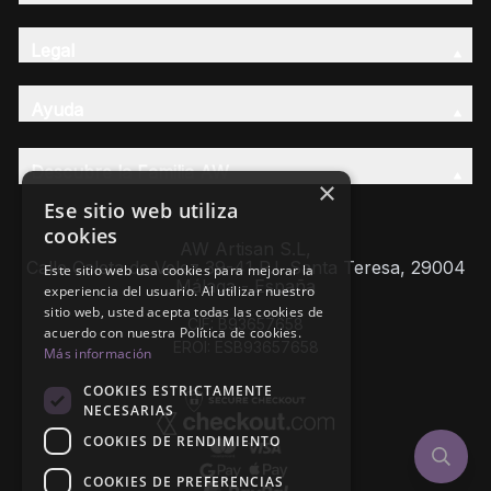
Legal
Ayuda
Descubre la Familia AW
×
Ese sitio web utiliza
cookies
AW Artisan S.L,
Calle Caleta de Velez 39-41 P.I. Santa Teresa, 29004
Este sitio web usa cookies para mejorar la
Málaga - España
experiencia del usuario. Al utilizar nuestro
sitio web, usted acepta todas las cookies de
CIF: B93657658
acuerdo con nuestra Política de cookies.
EROI: ESB93657658
Más información
COOKIES ESTRICTAMENTE
NECESARIAS
COOKIES DE RENDIMIENTO
COOKIES DE PREFERENCIAS