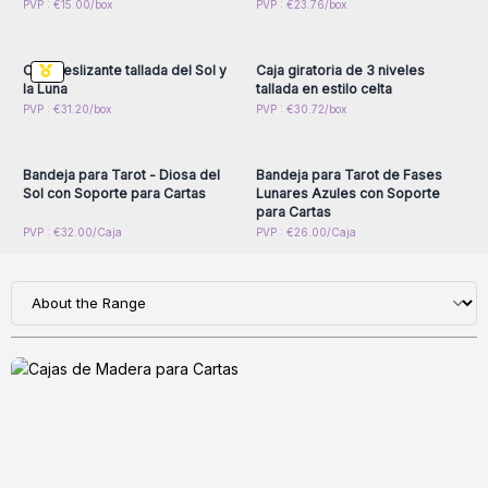
Inicie sesión o regístrese
Inicie sesión o regístrese
PVP : €15.00/box
PVP : €23.76/box
para obtener precios al
para obtener precios al
por mayor
por mayor
Caja deslizante tallada del Sol y
Caja giratoria de 3 niveles
la Luna
tallada en estilo celta
Inicie sesión o regístrese
Inicie sesión o regístrese
PVP : €31.20/box
PVP : €30.72/box
para obtener precios al
para obtener precios al
por mayor
por mayor
Bandeja para Tarot - Diosa del
Bandeja para Tarot de Fases
Sol con Soporte para Cartas
Lunares Azules con Soporte
para Cartas
PVP : €32.00/Caja
PVP : €26.00/Caja