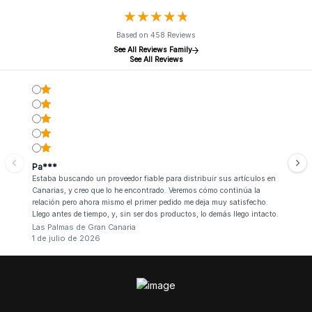
★
★
★
★
★
★
★
★
★
★
Based on 458 Reviews
See All Reviews Family
See All Reviews
Pa***
Estaba buscando un proveedor fiable para distribuir sus artículos en
Canarias, y creo que lo he encontrado. Veremos cómo continúa la
relación pero ahora mismo el primer pedido me deja muy satisfecho.
Llego antes de tiempo, y, sin ser dos productos, lo demás llego intacto.
Las Palmas de Gran Canaria
1 de julio de 2026