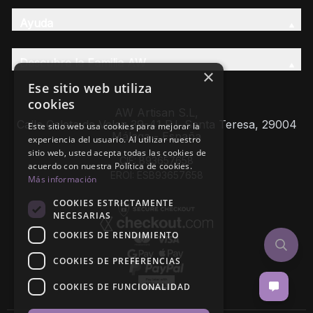
Ayuda
Descubre la Familia AW
×
Ese sitio web utiliza
cookies
AW Artisan S.L,
Calle Caleta de Velez 39-41 P.I. Santa Teresa, 29004
Este sitio web usa cookies para mejorar la
Málaga - España
experiencia del usuario. Al utilizar nuestro
sitio web, usted acepta todas las cookies de
CIF: B93657658
acuerdo con nuestra Política de cookies.
EROI: ESB93657658
Más información
COOKIES ESTRICTAMENTE
NECESARIAS
COOKIES DE RENDIMIENTO
COOKIES DE PREFERENCIAS
COOKIES DE FUNCIONALIDAD