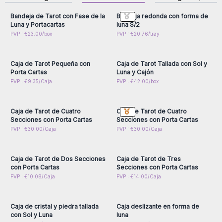
Bandeja de Tarot con Fase de la
Bandeja redonda con forma de
Luna y Portacartas
luna S/2
Inicie sesión o regístrese
Inicie sesión o regístrese
PVP : €23.00/box
PVP : €20.76/tray
para obtener precios al
para obtener precios al
por mayor
por mayor
Caja de Tarot Pequeña con
Caja de Tarot Tallada con Sol y
Porta Cartas
Luna y Cajón
Inicie sesión o regístrese
Inicie sesión o regístrese
PVP : €9.35/Caja
PVP : €42.00/box
para obtener precios al
para obtener precios al
por mayor
por mayor
Caja de Tarot de Cuatro
Caja de Tarot de Cuatro
Secciones con Porta Cartas
Secciones con Porta Cartas
Inicie sesión o regístrese
Inicie sesión o regístrese
PVP : €30.00/Caja
PVP : €30.00/Caja
para obtener precios al
para obtener precios al
por mayor
por mayor
Caja de Tarot de Dos Secciones
Caja de Tarot de Tres
con Porta Cartas
Secciones con Porta Cartas
Inicie sesión o regístrese
Inicie sesión o regístrese
PVP : €10.08/Caja
PVP : €14.00/Caja
para obtener precios al
para obtener precios al
por mayor
por mayor
Caja de cristal y piedra tallada
Caja deslizante en forma de
con Sol y Luna
luna