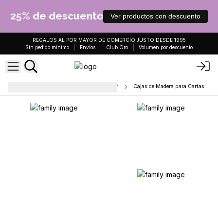
25% de descuento
Ver productos con descuento
REGALOS AL POR MAYOR DE COMERCIO JUSTO DESDE 1995
Sin pedido mínimo
Envíos
Club Oro
Volumen por descuento
Tarot, Oráculo y Cartas para jugar
Cajas de Madera para Cartas