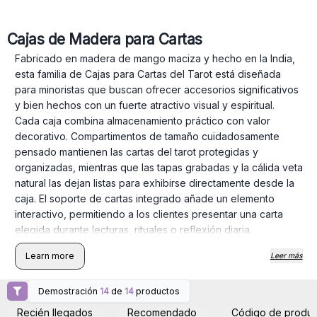
Cajas de Madera para Cartas
Fabricado en madera de mango maciza y hecho en la India,
esta familia de Cajas para Cartas del Tarot está diseñada
para minoristas que buscan ofrecer accesorios significativos
y bien hechos con un fuerte atractivo visual y espiritual.
Cada caja combina almacenamiento práctico con valor
decorativo. Compartimentos de tamaño cuidadosamente
pensado mantienen las cartas del tarot protegidas y
organizadas, mientras que las tapas grabadas y la cálida veta
natural las dejan listas para exhibirse directamente desde la
caja. El soporte de cartas integrado añade un elemento
interactivo, permitiendo a los clientes presentar una carta
elegida durante lecturas, rituales o reflexión diaria.
La madera de mango es una madera dura y sostenible
Learn more
Leer más
conocida por su durabilidad y carácter distintivo. Ninguna
pieza es exactamente igual a otra, lo que añade autenticidad
Demostración
14
de
14
productos
y refuerza la naturaleza artesanal de la gama.
Inicie sesión o regístrese
Inicie sesión o regístrese
para obtener precios al
para obtener precios al
Recién llegados
Recomendado
Código de produc
por mayor
por mayor