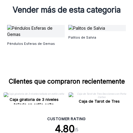
Vender más de esta categoria
C
Palitos de Salvia
Péndulos Esferas de Gemas
Clientes que compraron recientemente
Caja giratoria de 3 niveles
Caja de Tarot de Tres
tallada en estilo celta
Secciones con Porta Cartas
CUSTOMER RATING
4.80
/5