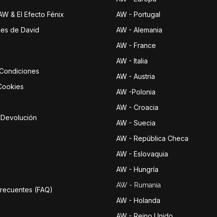
 AW & El Efecto Fénix
AW - Portugal
jes de David
AW - Alemania
AW - France
AW - Italia
 Condiciones
AW - Austria
 Cookies
AW -Polonia
AW - Croacia
e Devolución
AW - Suecia
AW - República Checa
AW - Eslovaquia
AW - Hungría
AW - Rumania
Frecuentes (FAQ)
AW - Holanda
AW - Reino Unido