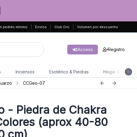
n pedido mínimo
Envíos
Club Oro
Volumen por descuento
Acceso
Registro
s
Inciensos
Esotérico & Piedras
Hogar & Jardín
cuarzo
CCGeo-07
io - Piedra de Chakra
Colores (aprox 40-80
10 cm)