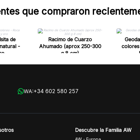
entes que compraron recientem
sita de
Racimo de Cuarzo
Geodas
natural -
Ahumado (aprox 250-300
colores
ro
g 8 cm)
+34 602 580 257
WA:
sotros
Descubre la Familia AW
AW - Europa