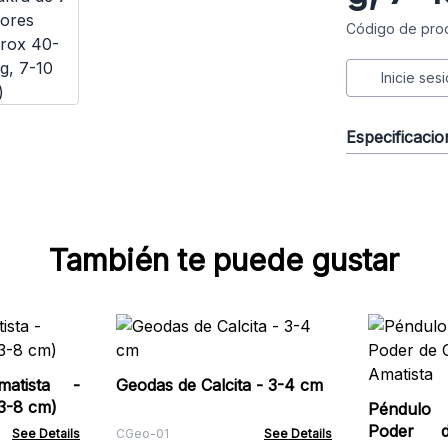
Código de pro
Inicie ses
Especificaci
También te puede gustar
atista -
Geodas de Calcita - 3-4 cm
3-8 cm)
Péndulo 
Poder d
See Details
CGeo-01
See Details