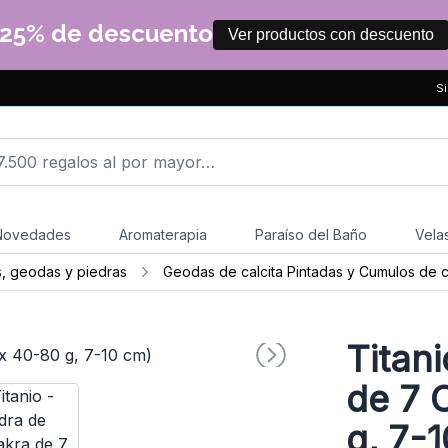
25% de descuento
Ver productos con descuento
Si
Novedades
Aromaterapia
Paraíso del Baño
Vela
s, geodas y piedras
Geodas de calcita Pintadas y Cumulos de 
Titan
de 7 
g, 7-