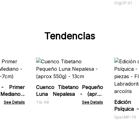
Amatista
OrgCP-01
Tendencias
 - Primer
Cuenco Tibetano Pequeño
Mediano -
Luna Nepalesa - (aprox
5-7cm)
550g) - 13cm
Edición
See Details
Tib-98
See Details
Psíquica 
piezas - Fl
SpecMP-79
Labradori
arcoíris