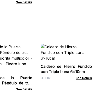
See Details
Ca
de 
tod
Tar
Caldero de Hierro Fundido
con Triple Luna 6x10cm
 de la Puerta
CIC-02
See Details
- Péndulo de tres
uorita multicolor -
See Details
ta - Piedra luna