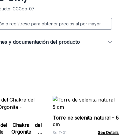
ducto: CCGeo-07
ión o regístrese para obtener precios al por mayor
ones y documentación del producto
Var
cm
Torre de selenita natural - 5
Sel
cm
del Chakra del
e Orgonita -
SelT-01
See Details