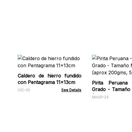
Caldero de hierro fundido
con Pentagrama 11x13cm
Pirita Peruana
Grado - Tamaño 
CIC-05
See Details
(aprox 200gms, 
MinSP-24