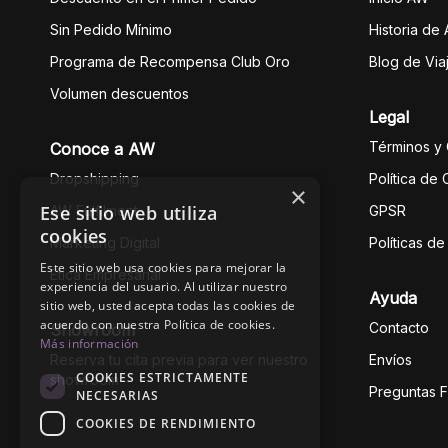
Sin Pedido Mínimo
Historia de
Programa de Recompensa Club Oro
Blog de Via
Volumen descuentos
Legal
Términos y
Conoce a AW
Dropshipping
Política de
×
Ese sitio web utiliza
AW Fulfilment
GPSR
cookies
Marketing Digital
Políticas d
Este sitio web usa cookies para mejorar la
Ética Empresarial
experiencia del usuario. Al utilizar nuestro
Ayuda
sitio web, usted acepta todas las cookies de
acuerdo con nuestra Política de cookies.
Contacto
Showroom
Más información
Reserva tu cita previa para ver nuestro
Envíos
COOKIES ESTRICTAMENTE
showroom
Preguntas 
NECESARIAS
COOKIES DE RENDIMIENTO