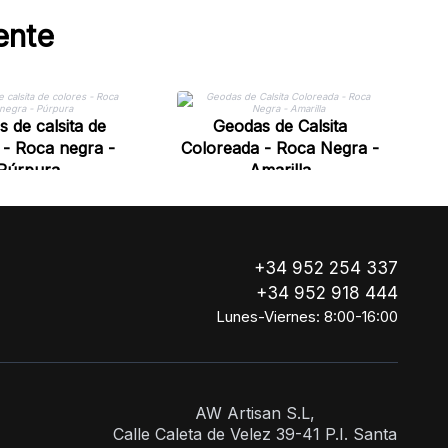
ente
C
 de calsita de
Geodas de Calsita
 - Roca negra -
Coloreada - Roca Negra -
Púrpura
Amarilla
+34 952 254 337
+34 952 918 444
Lunes-Viernes: 8:00-16:00
AW Artisan S.L,
Calle Caleta de Velez 39-41 P.I. Santa