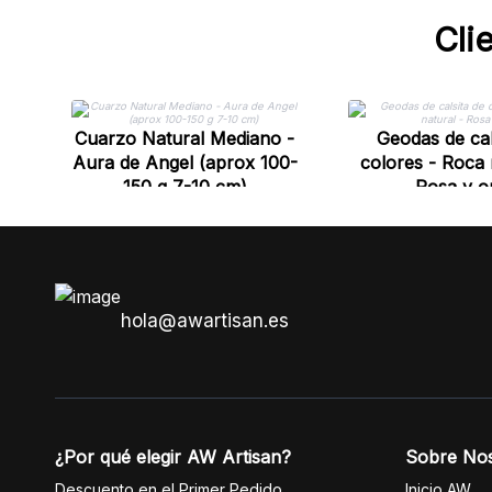
Cli
Cuarzo Natural Mediano -
Geodas de cal
Aura de Angel (aprox 100-
colores - Roca 
150 g 7-10 cm)
Rosa y o
hola@awartisan.es
¿Por qué elegir AW Artisan?
Sobre No
Descuento en el Primer Pedido
Inicio AW