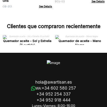
Gris
BOz-03
See Details
OB-313
See Details
Clientes que compraron recientemente
Quemador aceite - Sol y Estrella
Quemador de aceite - Mano
(6 surtido)
Negra
hola@awartisan.es
+34 602 580 257
WA:
+34 952 254 337
+34 952 918 444
Lunes-Viernes: 8:00-16:00