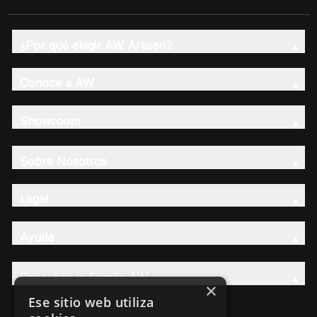
¿Por qué elegir AW Artisan?
Conoce a AW
Showroom
Sobre Nosotros
Legal
Ayuda
Descubre la Familia AW
×
Ese sitio web utiliza