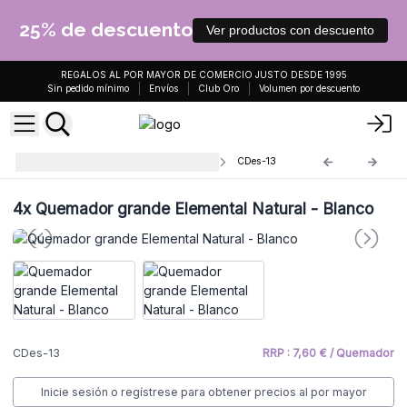
25% de descuento
Ver productos con descuento
REGALOS AL POR MAYOR DE COMERCIO JUSTO DESDE 1995
Sin pedido mínimo
Envíos
Club Oro
Volumen por descuento
Quemador Aceites Aromaterapia
CDes-13
4x
Quemador grande Elemental Natural - Blanco
CDes-13
RRP : 7,60 € / Quemador
Inicie sesión o regístrese para obtener precios al por mayor