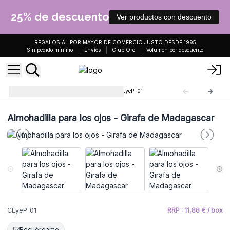
25% de descuento
Ver productos con descuento
REGALOS AL POR MAYOR DE COMERCIO JUSTO DESDE 1995
Sin pedido mínimo
Envíos
Club Oro
Volumen por descuento
Almohadilla para los Ojos
CEyeP-01
Almohadilla para los ojos - Girafa de Madagascar
CEyeP-01
RRP : 11,88 € / box
Recuérdame