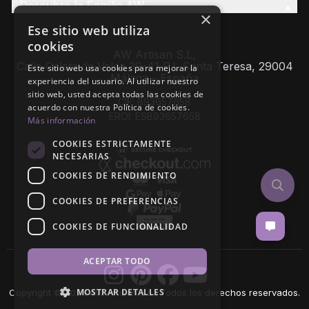
Descubre la Familia AW
×
Ese sitio web utiliza
cookies
AW Artisan S.L,
Calle Caleta de Velez 39-41 P.I. Santa Teresa, 29004
Este sitio web usa cookies para mejorar la
Málaga - España
experiencia del usuario. Al utilizar nuestro
sitio web, usted acepta todas las cookies de
CIF: B93657658
acuerdo con nuestra Política de cookies.
EROI: ESB93657658
Más información
COOKIES ESTRICTAMENTE
NECESARIAS
COOKIES DE RENDIMIENTO
COOKIES DE PREFERENCIAS
COOKIES DE FUNCIONALIDAD
ACEPTAR TODO
MOSTRAR DETALLES
Copyright © 2026 AW Artisan S.L., Todos los derechos reservados.