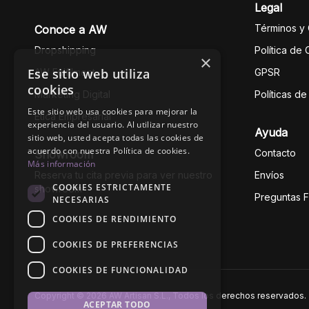
Legal
Términos y
Conoce a AW
Dropshipping
Política de
×
Ese sitio web utiliza
AW Fulfilment
GPSR
cookies
Marketing Digital
Políticas d
Este sitio web usa cookies para mejorar la
Ética Empresarial
experiencia del usuario. Al utilizar nuestro
Ayuda
sitio web, usted acepta todas las cookies de
acuerdo con nuestra Política de cookies.
Contacto
Showroom
Más información
Reserva tu cita previa para ver nuestro
Envíos
COOKIES ESTRICTAMENTE
showroom
Preguntas 
NECESARIAS
COOKIES DE RENDIMIENTO
COOKIES DE PREFERENCIAS
COOKIES DE FUNCIONALIDAD
Copyright © 2026 AW Artisan S.L., Todos los derechos reservados.
ACEPTAR TODO