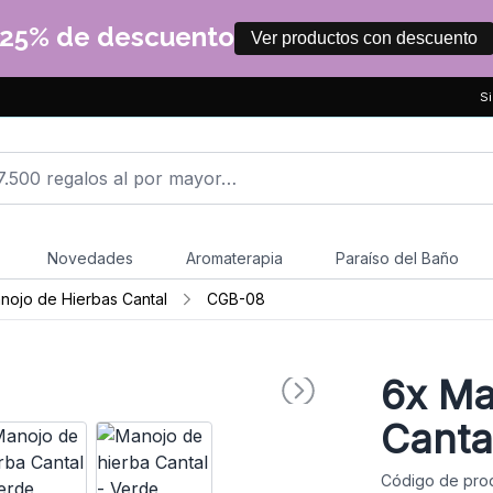
25% de descuento
Ver productos con descuento
Si
Novedades
Aromaterapia
Paraíso del Baño
nojo de Hierbas Cantal
CGB-08
6x
Man
Canta
Código de pro