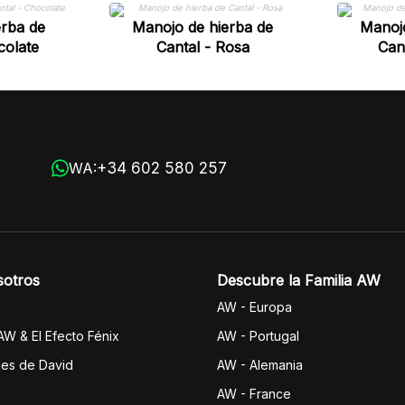
erba de
Manojo de hierba de
Manojo
colate
Cantal - Rosa
Can
+34 602 580 257
WA:
sotros
Descubre la Familia AW
AW - Europa
 AW & El Efecto Fénix
AW - Portugal
jes de David
AW - Alemania
AW - France