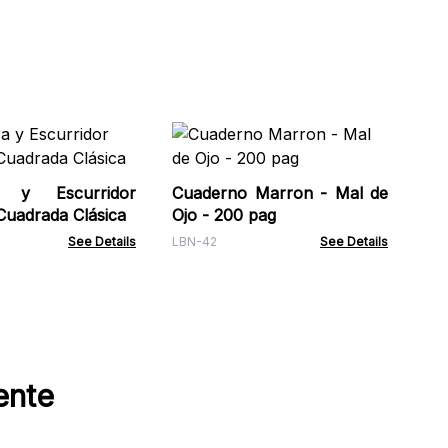
Fue
Ca
bol
a y Escurridor
Cuaderno Marron - Mal de
Wat
Cuadrada Clásica
Ojo - 200 pag
See Details
LBN-42
See Details
ente