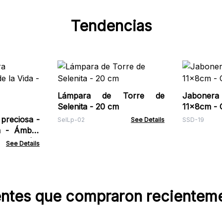
Tendencias
Lámpara de Torre de
Jaboner
Selenita - 20 cm
11x8cm - 
preciosa -
SelLp-02
See Details
SSD-19
a - Ámbar
4,7x1 cm)
See Details
entes que compraron recientem