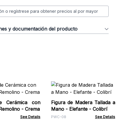
ión o regístrese para obtener precios al por mayor
ones y documentación del producto
Cu
Ma
e Cerámica con
Figura de Madera Tallada a
Tea
 Remolino - Crema
Mano - Elefante - Colibrí
See Details
PWC-08
See Details