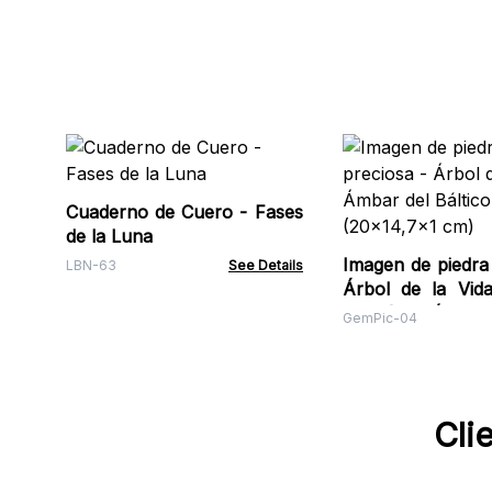
Cuaderno de Cuero - Fases
de la Luna
Imagen de piedra 
LBN-63
See Details
Árbol de la Vid
del Báltico (20x1
GemPic-04
Cli