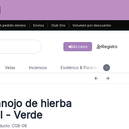
n pedido mínimo
Envíos
Club Oro
Volumen por descuento
Acceso
Registro
Velas
Inciensos
Esotérico & Piedras
Hogar & 
ojo de hierba
l - Verde
ducto: CGB-08