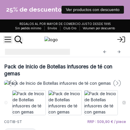
25% de descuento
Ver productos con descuento
REGALOS AL POR MAYOR DE COMERCIO JUSTO DESDE 1995
Sin pedido mínimo
Envíos
Club Oro
Volumen por descuento
starter
CGTIB-ST
Pack de Inicio de Botellas infusores de té con
gemas
CGTIB-ST
RRP : 509,90 € / piece