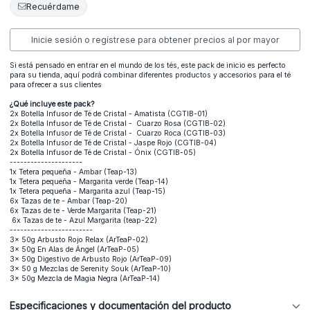
Recuérdame
Inicie sesión o regístrese para obtener precios al por mayor
Si está pensado en entrar en el mundo de los tés, este pack de inicio es perfecto
para su tienda, aquí podrá combinar diferentes productos y accesorios para el té
para ofrecer a sus clientes
¿Qué incluye este pack?
2x Botella Infusor de Té de Cristal - Amatista (CGTIB-01)
2x Botella Infusor de Té de Cristal - Cuarzo Rosa (CGTIB-02)
2x Botella Infusor de Té de Cristal - Cuarzo Roca (CGTIB-03)
2x Botella Infusor de Té de Cristal - Jaspe Rojo (CGTIB-04)
2x Botella Infusor de Té de Cristal - Ónix (CGTIB-05)
---------------------
1x Tetera pequeña - Ambar (Teap-13)
1x Tetera pequeña - Margarita verde (Teap-14)
1x Tetera pequeña - Margarita azul (Teap-15)
6x Tazas de te - Ambar (Teap-20)
6x Tazas de te - Verde Margarita (Teap-21)
6x Tazas de te - Azul Margarita (teap-22)
------------------------
3x 50g Arbusto Rojo Relax (ArTeaP-02)
3x 50g En Alas de Ángel (ArTeaP-05)
3x 50g Digestivo de Arbusto Rojo (ArTeaP-09)
3x 50 g Mezclas de Serenity Souk (ArTeaP-10)
3x 50g Mezcla de Magia Negra (ArTeaP-14)
Especificaciones y documentación del producto