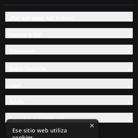
¿Por qué elegir AW Artisan?
Conoce a AW
Showroom
Sobre Nosotros
Legal
Ayuda
Descubre la Familia AW
×
Ese sitio web utiliza
cookies