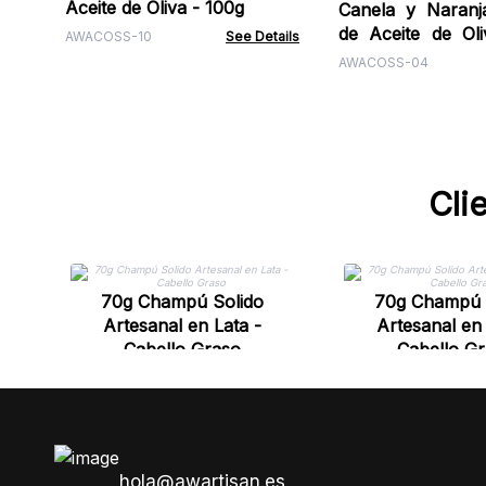
Aceite de Oliva - 100g
Canela y Naranj
de Aceite de Ol
AWACOSS-10
See Details
100g
AWACOSS-04
Cli
70g Champú Solido
70g Champú 
Artesanal en Lata -
Artesanal en 
Cabello Graso
Cabello G
hola@awartisan.es