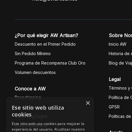
¿Por qué elegir AW Artisan?
Sobre No
Descuento en el Primer Pedido
Inicio AW
Sin Pedido Mínimo
Historia de
Programa de Recompensa Club Oro
Blog de Via
Volumen descuentos
Legal
Términos y
Conoce a AW
Dropshipping
Política de
×
Ese sitio web utiliza
AW Fulfilment
GPSR
cookies
Marketing Digital
Políticas d
Este sitio web usa cookies para mejorar la
Ética Empresarial
experiencia del usuario. Al utilizar nuestro