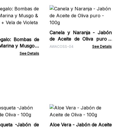
Set 
ba
rosas + V
ACG
Nu
Canela y Naranja - Jabón
de Aceite de Oliva puro -
egalo: Bombas de
100g
Marina y Musgo &
AWACOSS-04
See Details
 + Vela de Violeta
See Details
Pu
Cal
queta -Jabón de
Aloe Vera - Jabón de Aceite
PFP