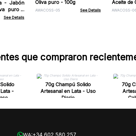
Oliva puro - 100g
Aceite de 
a - Jabón
iva puro -
AWACOSS-05
See Details
AWACOSS-0
See Details
entes que compraron recientem
Solido
70g Champú Solido
70g C
Lata -
Artesanal en Lata - Uso
Artes
raso
Diario
Cab
+34 602 580 257
WA: