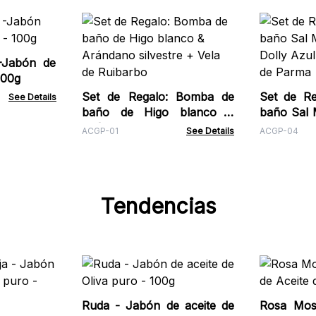
-Jabón de
100g
Set de Regalo: Bomba de
Set de R
See Details
baño de Higo blanco &
baño Sal 
Arándano silvestre + Vela
Dolly Azul
ACGP-01
See Details
ACGP-04
de Ruibarbo
de Parma
Tendencias
Ruda - Jabón de aceite de
Rosa Mos