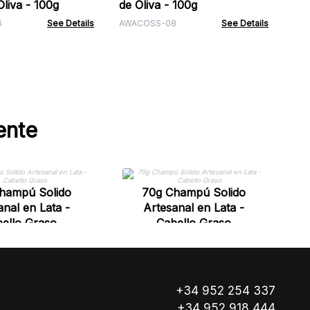
Oliva - 100g
de Oliva - 100g
6
See Details
AWACOSS-08
See Details
ente
hampú Solido
70g Champú Solido
anal en Lata -
Artesanal en Lata -
ello Graso
Cabello Graso
+34 952 254 337
+34 952 918 444