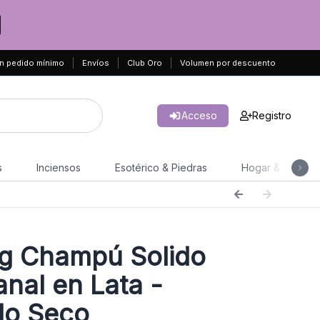
n pedido mínimo
Envíos
Club Oro
Volumen por descuento
Acceso
Registro
s
Inciensos
Esotérico & Piedras
Hogar & Jardín
g Champú Solido
anal en Lata -
lo Seco