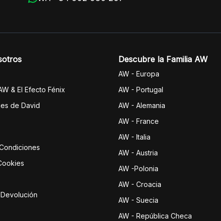
sotros
Descubre la Familia AW
AW - Europa
 AW & El Efecto Fénix
AW - Portugal
jes de David
AW - Alemania
AW - France
AW - Italia
 Condiciones
AW - Austria
 Cookies
AW -Polonia
AW - Croacia
e Devolución
AW - Suecia
AW - República Checa