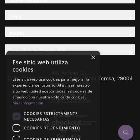
Legal
Ayuda
Descubre la Familia AW
×
Ese sitio web utiliza
cookies
AW Artisan S.L,
Calle Caleta de Velez 39-41 P.I. Santa Teresa, 29004
Este sitio web usa cookies para mejorar la
Málaga - España
experiencia del usuario. Al utilizar nuestro
sitio web, usted acepta todas las cookies de
CIF: B93657658
acuerdo con nuestra Política de cookies.
EROI: ESB93657658
Más información
COOKIES ESTRICTAMENTE
NECESARIAS
COOKIES DE RENDIMIENTO
COOKIES DE PREFERENCIAS