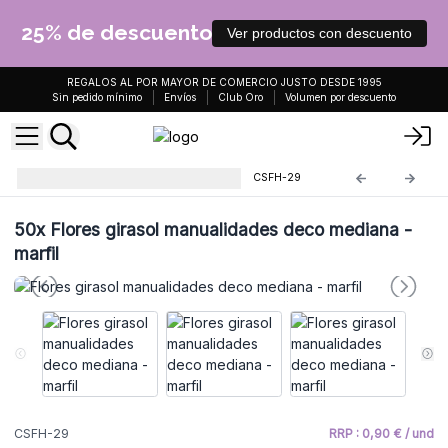
25% de descuento
Ver productos con descuento
REGALOS AL POR MAYOR DE COMERCIO JUSTO DESDE 1995
Sin pedido mínimo
Envíos
Club Oro
Volumen por descuento
Flores de Jabón Manualidades
CSFH-29
50x
Flores girasol manualidades deco mediana -
marfil
CSFH-29
RRP : 0,90 € / und