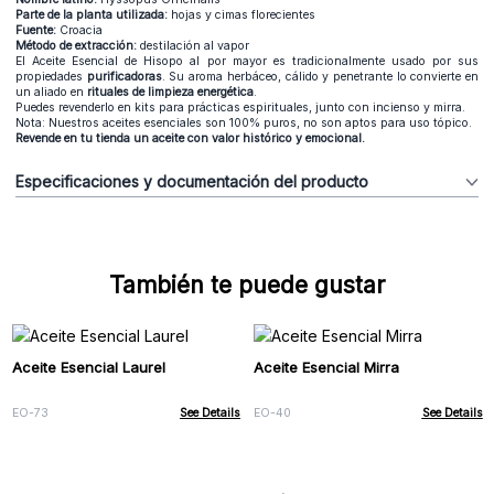
Parte de la planta utilizada:
hojas y cimas florecientes
Fuente:
Croacia
Método de extracción:
destilación al vapor
El Aceite Esencial de Hisopo al por mayor es tradicionalmente usado por sus
propiedades
purificadoras
. Su aroma herbáceo, cálido y penetrante lo convierte en
un aliado en
rituales de limpieza energética
.
Puedes revenderlo en kits para prácticas espirituales, junto con incienso y mirra.
Nota: Nuestros aceites esenciales son 100% puros, no son aptos para uso tópico.
Revende en tu tienda un aceite con valor histórico y emocional.
Especificaciones y documentación del producto
También te puede gustar
Aceite Esencial Laurel
Aceite Esencial Mirra
EO-73
See Details
EO-40
See Details