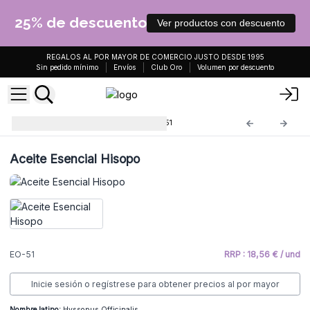
25% de descuento
Ver productos con descuento
REGALOS AL POR MAYOR DE COMERCIO JUSTO DESDE 1995
Sin pedido mínimo
Envíos
Club Oro
Volumen por descuento
Aceites Esenciales 10ml
EO-51
Aceite Esencial Hisopo
EO-51
RRP : 18,56 € / und
Inicie sesión o regístrese para obtener precios al por mayor
Nombre latino:
Hyssopus Officinalis