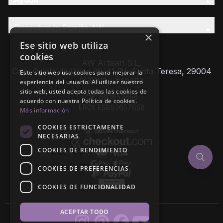
Descubre la Familia AW
×
Ese sitio web utiliza
cookies
AW Artisan S.L,
Calle Caleta de Velez 39-41 P.I. Santa Teresa, 29004
Este sitio web usa cookies para mejorar la
Málaga - España
experiencia del usuario. Al utilizar nuestro
sitio web, usted acepta todas las cookies de
CIF: B93657658
acuerdo con nuestra Política de cookies.
EROI: ESB93657658
Más información
COOKIES ESTRICTAMENTE
NECESARIAS
COOKIES DE RENDIMIENTO
COOKIES DE PREFERENCIAS
COOKIES DE FUNCIONALIDAD
ACEPTAR TODO