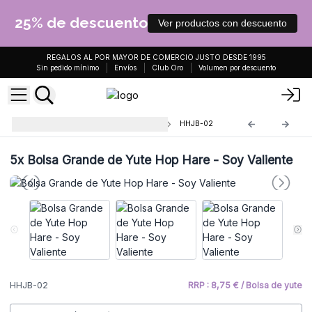
25% de descuento
Ver productos con descuento
REGALOS AL POR MAYOR DE COMERCIO JUSTO DESDE 1995
Sin pedido mínimo
Envíos
Club Oro
Volumen por descuento
Bolsa Grande de Yute Hop Hare
HHJB-02
5x
Bolsa Grande de Yute Hop Hare - Soy Valiente
HHJB-02
RRP : 8,75 € / Bolsa de yute