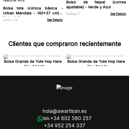
Bolso de Nepal (correa
ajustable) - Verde y Azul
Bolsa tote icónica básica -
Urban Mandala - (40x37 cm) -
NSBag-17
See Details
Natural 4oz
Iconic-22
See Details
Clientes que compraron recientemente
Bolsa Grande de Yute Hop Hare
Bolsa Grande de Yute Hop Hare
- Soy Amado
- Soy Amado
hola@awartisan.es
+34 602 580 257
WA:
+34 952 254 337