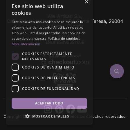
×
Ese sitio web utiliza
cookies
AW Artisan S.L,
Calle Caleta de Velez 39-41 P.I. Santa Teresa, 29004
Este sitio web usa cookies para mejorar la
Málaga - España
experiencia del usuario. Al utilizar nuestro
sitio web, usted acepta todas las cookies de
CIF: B93657658
acuerdo con nuestra Política de cookies.
EROI: ESB93657658
Más información
COOKIES ESTRICTAMENTE
NECESARIAS
COOKIES DE RENDIMIENTO
COOKIES DE PREFERENCIAS
COOKIES DE FUNCIONALIDAD
ACEPTAR TODO
MOSTRAR DETALLES
Copyright © 2026 AW Artisan S.L., Todos los derechos reservados.