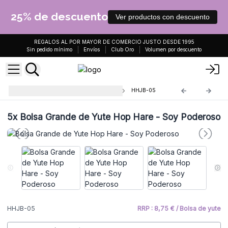
25% de descuento
Ver productos con descuento
REGALOS AL POR MAYOR DE COMERCIO JUSTO DESDE 1995
Sin pedido mínimo
Envíos
Club Oro
Volumen por descuento
Bolsa Grande de Yute Hop Hare
HHJB-05
5x
Bolsa Grande de Yute Hop Hare - Soy Poderoso
HHJB-05
RRP : 8,75 € / Bolsa de yute