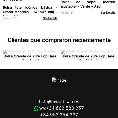
Bolso de Nepal (correa
ajustable) - Verde y Azul
Bolsa tote icónica básica -
Urban Mandala - (40x37 cm) -
NSBag-17
See Details
Natural 4oz
Iconic-22
See Details
Clientes que compraron recientemente
Bolsa Grande de Yute Hop Hare
Bolsa Grande de Yute Hop Hare
- Soy Amado
- Soy Valiente
hola@awartisan.es
+34 602 580 257
WA:
+34 952 254 337