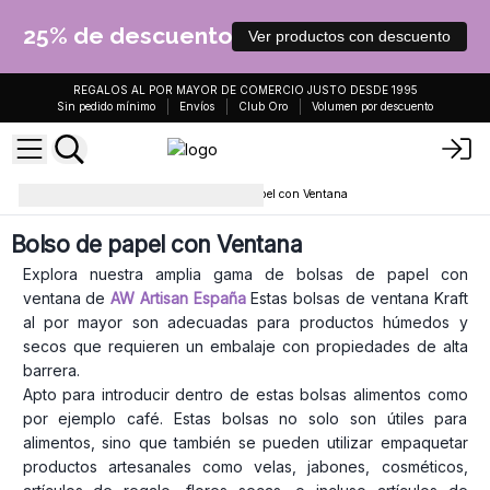
25% de descuento
Ver productos con descuento
REGALOS AL POR MAYOR DE COMERCIO JUSTO DESDE 1995
Sin pedido mínimo
Envíos
Club Oro
Volumen por descuento
Bolsas de papel
Bolso de papel con Ventana
Bolso de papel con Ventana
Explora nuestra amplia gama de bolsas de papel con
ventana de
AW Artisan España
Estas bolsas de ventana Kraft
al por mayor son adecuadas para productos húmedos y
secos que requieren un embalaje con propiedades de alta
barrera.
Apto para introducir dentro de estas bolsas alimentos como
por ejemplo café. Estas bolsas no solo son útiles para
alimentos, sino que también se pueden utilizar empaquetar
productos artesanales como velas, jabones, cosméticos,