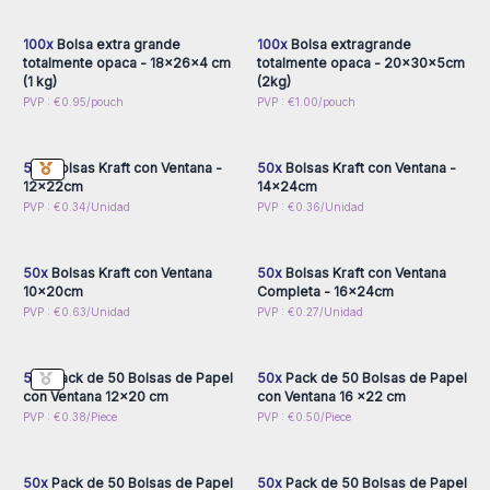
por mayor
por mayor
100x
Bolsa extra grande
100x
Bolsa extragrande
totalmente opaca - 18x26x4 cm
totalmente opaca - 20x30x5cm
(1 kg)
(2kg)
Inicie sesión o regístrese
Inicie sesión o regístrese
PVP : €0.95/pouch
PVP : €1.00/pouch
para obtener precios al
para obtener precios al
por mayor
por mayor
50x
Bolsas Kraft con Ventana -
50x
Bolsas Kraft con Ventana -
12x22cm
14x24cm
Inicie sesión o regístrese
Inicie sesión o regístrese
PVP : €0.34/Unidad
PVP : €0.36/Unidad
para obtener precios al
para obtener precios al
por mayor
por mayor
50x
Bolsas Kraft con Ventana
50x
Bolsas Kraft con Ventana
10x20cm
Completa - 16x24cm
Inicie sesión o regístrese
Inicie sesión o regístrese
PVP : €0.63/Unidad
PVP : €0.27/Unidad
para obtener precios al
para obtener precios al
por mayor
por mayor
50x
Pack de 50 Bolsas de Papel
50x
Pack de 50 Bolsas de Papel
con Ventana 12x20 cm
con Ventana 16 x22 cm
Inicie sesión o regístrese
Inicie sesión o regístrese
PVP : €0.38/Piece
PVP : €0.50/Piece
para obtener precios al
para obtener precios al
por mayor
por mayor
50x
Pack de 50 Bolsas de Papel
50x
Pack de 50 Bolsas de Papel