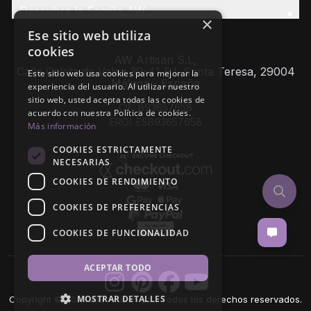
Descubre la Familia AW
×
Ese sitio web utiliza
cookies
AW Artisan S.L,
Calle Caleta de Velez 39-41 P.I. Santa Teresa, 29004
Este sitio web usa cookies para mejorar la
Málaga - España
experiencia del usuario. Al utilizar nuestro
sitio web, usted acepta todas las cookies de
CIF: B93657658
acuerdo con nuestra Política de cookies.
EROI: ESB93657658
Más información
COOKIES ESTRICTAMENTE
NECESARIAS
COOKIES DE RENDIMIENTO
COOKIES DE PREFERENCIAS
COOKIES DE FUNCIONALIDAD
ACEPTAR TODO
MOSTRAR DETALLES
Copyright © 2026 AW Artisan S.L., Todos los derechos reservados.