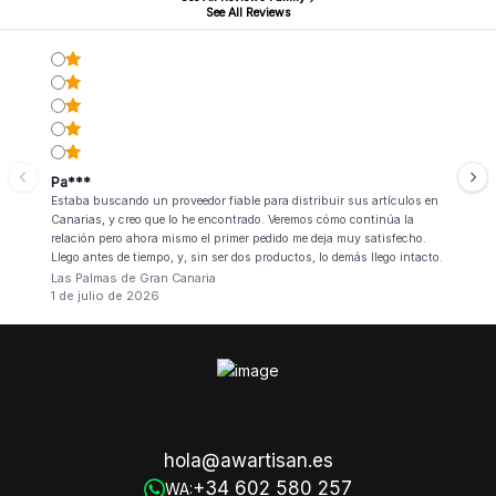
See All Reviews
Pa***
Estaba buscando un proveedor fiable para distribuir sus artículos en
Canarias, y creo que lo he encontrado. Veremos cómo continúa la
relación pero ahora mismo el primer pedido me deja muy satisfecho.
Llego antes de tiempo, y, sin ser dos productos, lo demás llego intacto.
Las Palmas de Gran Canaria
1 de julio de 2026
hola@awartisan.es
+34 602 580 257
WA: