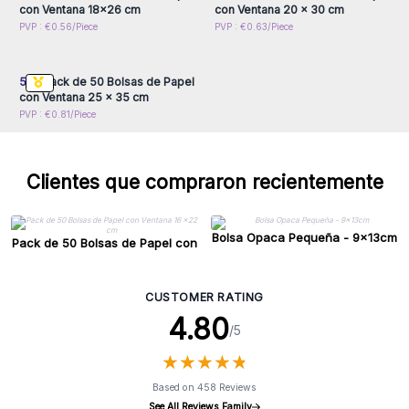
con Ventana 18x26 cm
con Ventana 20 x 30 cm
Inicie sesión o regístrese
PVP : €0.56/Piece
PVP : €0.63/Piece
para obtener precios al
por mayor
50x
Pack de 50 Bolsas de Papel
con Ventana 25 x 35 cm
PVP : €0.81/Piece
Clientes que compraron recientemente
Bolsa Opaca Pequeña - 9x13cm
Pack de 50 Bolsas de Papel con
Ventana 16 x22 cm
CUSTOMER RATING
4.80
/5
★
★
★
★
★
★
★
★
★
★
Based on 458 Reviews
See All Reviews Family