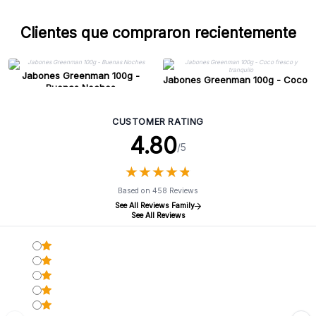
Clientes que compraron recientemente
Jabones Greenman 100g -
Jabones Greenman 100g - Coco
Buenas Noches
fresco y tranquilo
CUSTOMER RATING
4.80
/5
★
★
★
★
★
★
★
★
★
★
Based on 458 Reviews
See All Reviews Family
See All Reviews