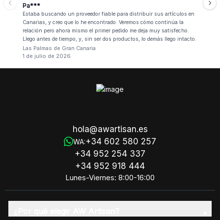
Pa***
Estaba buscando un proveedor fiable para distribuir sus artículos en
Canarias, y creo que lo he encontrado. Veremos cómo continúa la
relación pero ahora mismo el primer pedido me deja muy satisfecho.
Llego antes de tiempo, y, sin ser dos productos, lo demás llego intacto.
Las Palmas de Gran Canaria
1 de julio de 2026
hola@awartisan.es
+34 602 580 257
WA:
+34 952 254 337
+34 952 918 444
Lunes-Viernes: 8:00-16:00
¿Por qué elegir AW Artisan?