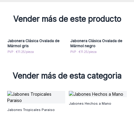
Vender más de este producto
Jabonera Clásica Ovalada de
Jabonera Clásica Ovalada de
Mármol gris
Mármol negro
PVP : €11.25/pieza
PVP : €11.25/pieza
Vender más de esta categoria
Ja
Jabones Hechos a Mano
C
Jabones Tropicales Paraiso