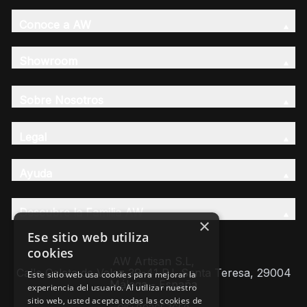
Conoce a AW
Showroom
Sobre Nosotros
Legal
Ayuda
Descubre la Familia AW
×
Ese sitio web utiliza
cookies
AW Artisan S.L,
Calle Caleta de Velez 39-41 P.I. Santa Teresa, 29004
Este sitio web usa cookies para mejorar la
Málaga - España
experiencia del usuario. Al utilizar nuestro
sitio web, usted acepta todas las cookies de