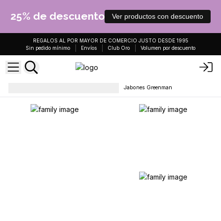
25% de descuento
Ver productos con descuento
REGALOS AL POR MAYOR DE COMERCIO JUSTO DESDE 1995
Sin pedido mínimo
Envíos
Club Oro
Volumen por descuento
Jabones, barras y gel de baño
Jabones Greenman