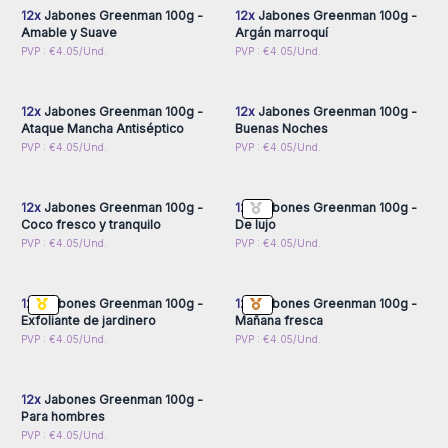
maravilloso, están certificados sin SLS ni parabenos.
12x
Jabones Greenman 100g -
12x
Jabones Greenman 100g -
*Sin SLS ni parabenos* Hecho a mano en Inglaterra * Con
Amable y Suave
Argán marroquí
aceites aromáticos y botánicos *
Inicie sesión o regístrese
Inicie sesión o regístrese
PVP : €4.05/Und.
PVP : €4.05/Und.
para obtener precios al
para obtener precios al
Solo venta al por mayor.
por mayor
por mayor
12x
Jabones Greenman 100g -
12x
Jabones Greenman 100g -
Ataque Mancha Antiséptico
Buenas Noches
Inicie sesión o regístrese
Inicie sesión o regístrese
PVP : €4.05/Und.
PVP : €4.05/Und.
para obtener precios al
para obtener precios al
por mayor
por mayor
12x
Jabones Greenman 100g -
12x
Jabones Greenman 100g -
Coco fresco y tranquilo
De lujo
Inicie sesión o regístrese
Inicie sesión o regístrese
PVP : €4.05/Und.
PVP : €4.05/Und.
para obtener precios al
para obtener precios al
por mayor
por mayor
12x
Jabones Greenman 100g -
12x
Jabones Greenman 100g -
Exfoliante de jardinero
Mañana fresca
Inicie sesión o regístrese
PVP : €4.05/Und.
PVP : €4.05/Und.
para obtener precios al
por mayor
12x
Jabones Greenman 100g -
Para hombres
PVP : €4.05/Und.