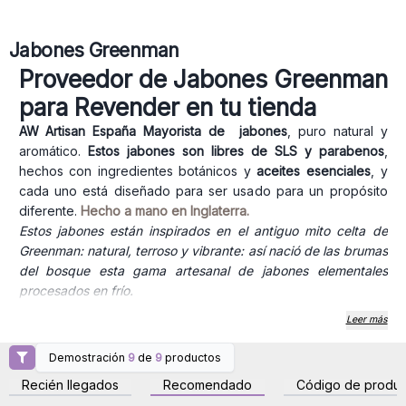
Jabones Greenman
Proveedor de Jabones Greenman
para Revender en tu tienda
AW Artisan España Mayorista de jabones
, puro natural y
aromático.
Estos jabones son libres de SLS y parabenos
,
hechos con ingredientes botánicos y
aceites esenciales
, y
cada uno está diseñado para ser usado para un propósito
diferente.
Hecho a mano en Inglaterra.
Estos jabones están inspirados en el antiguo mito celta de
Greenman: natural, terroso y vibrante: así nació de las brumas
del bosque esta gama artesanal de jabones elementales
procesados en frío.
Utilizando únicamente aceite de palma sostenible,
Leer más
ingredientes botánicos ancestrales y aceites aromáticos
puros, estos jabones casi míticos transformarán tu higiene
Demostración
9
de
9
productos
Inicie sesión o regístrese
Inicie sesión o regístrese
diaria en un ritual de limpieza para disfrutar. Y Greenman te
para obtener precios al
para obtener precios al
Recién llegados
Recomendado
Código de produc
por mayor
por mayor
protegerá a ti y a tu familia, ya que, además de un lavado