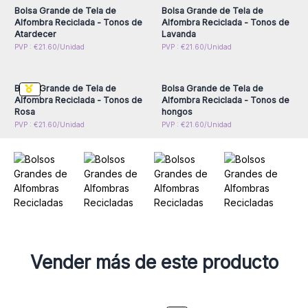
atardecer hasta tonos rosas ¡escoja el que mejor le
Bolsa Grande de Tela de
Bolsa Grande de Tela de
convenga para que sienta o el que más le guste!
Alfombra Reciclada - Tonos de
Alfombra Reciclada - Tonos de
Atardecer
Lavanda
Información del producto:
Inicie sesión o regístrese
Inicie sesión o regístrese
PVP : €21.60/Unidad
PVP : €21.60/Unidad
- Cuenta con cremallera para asegurar los objetos
para obtener precios al
para obtener precios al
por mayor
por mayor
personales.
- Cuenta con bolsillo interior para guardar objetos pequeños
Bolsa Grande de Tela de
Bolsa Grande de Tela de
como carteras, llaves o el móvil.
Alfombra Reciclada - Tonos de
Alfombra Reciclada - Tonos de
Rosa
hongos
PVP : €21.60/Unidad
PVP : €21.60/Unidad
Vender más de este producto