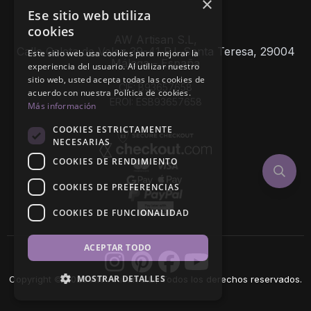
×
Ese sitio web utiliza
cookies
AW Artisan S.L,
Calle Caleta de Velez 39-41 P.I. Santa Teresa, 29004
Este sitio web usa cookies para mejorar la
Málaga - España
experiencia del usuario. Al utilizar nuestro
sitio web, usted acepta todas las cookies de
CIF: B93657658
acuerdo con nuestra Política de cookies.
EROI: ESB93657658
Más información
COOKIES ESTRICTAMENTE
NECESARIAS
COOKIES DE RENDIMIENTO
COOKIES DE PREFERENCIAS
COOKIES DE FUNCIONALIDAD
ACEPTAR TODO
MOSTRAR DETALLES
Copyright © 2026 AW Artisan S.L., Todos los derechos reservados.