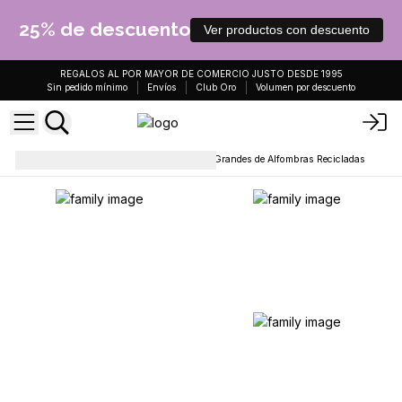
25% de descuento
Ver productos con descuento
REGALOS AL POR MAYOR DE COMERCIO JUSTO DESDE 1995
Sin pedido mínimo
Envíos
Club Oro
Volumen por descuento
Bolsas de uso diario
Bolsos Grandes de Alfombras Recicladas