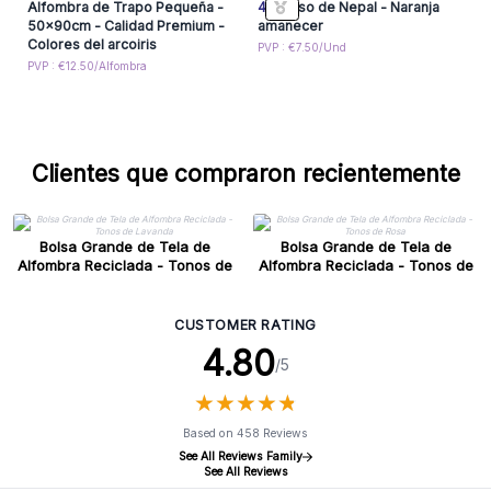
Alfombra de Trapo Pequeña -
4x
Bolso de Nepal - Naranja
50x90cm - Calidad Premium -
amanecer
Colores del arcoiris
PVP : €7.50/Und
PVP : €12.50/Alfombra
Clientes que compraron recientemente
Bolsa Grande de Tela de
Bolsa Grande de Tela de
Alfombra Reciclada - Tonos de
Alfombra Reciclada - Tonos de
Lavanda
Rosa
CUSTOMER RATING
4.80
/5
★
★
★
★
★
★
★
★
★
★
Based on 458 Reviews
See All Reviews Family
See All Reviews