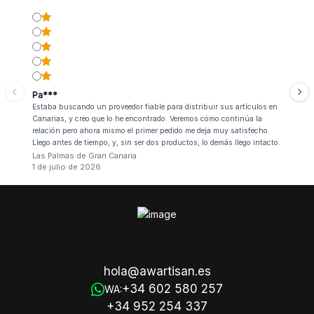
Pa***
Estaba buscando un proveedor fiable para distribuir sus artículos en
Canarias, y creo que lo he encontrado. Veremos cómo continúa la
relación pero ahora mismo el primer pedido me deja muy satisfecho.
Llego antes de tiempo, y, sin ser dos productos, lo demás llego intacto.
Las Palmas de Gran Canaria
1 de julio de 2026
hola@awartisan.es
+34 602 580 257
WA:
+34 952 254 337