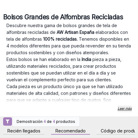
Bolsos Grandes de Alfombras Recicladas
Descubre nuestra gama de bolsos grandes de tela de
alfombras recicladas de
AW Artisan España
elaborados con
tela de
alfombras
100% recicladas.
Tenemos disponibles en
4 modelos diferentes para que pueda revender en su tienda
productos sostenibles y con diseños atemporales.
Estos bolsos se han elaborado en la
India
pieza a pieza,
utilizando materiales reciclados, para crear productos
sostenibles que se puedan utilizar en el día a día y se
vuelvan el complemento perfecto para sus clientes.
Cada pieza es un producto único ya que se han utilizado
materiales de alta calidad, con patrones y diseños diferentes
para que se adapte a cualquier tipo de gustos. Son
duraderos y versátiles, puede utilizarse tanto como bolso de
Leer más
equipaje como para el día a día. Además de aportar estas
ventajas es un producto responsable con el medio
Demostración
4
de
4
productos
Inicie sesión o regístrese
Inicie sesión o regístrese
ambiente.
para obtener precios al
para obtener precios al
Recién llegados
Recomendado
Código de produc
por mayor
por mayor
AW Artisan España
, ofrece diferentes tonos, desde tonos de