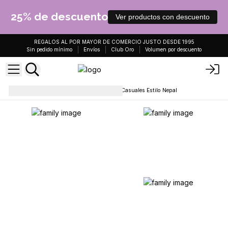
25% de descuento
Ver productos con descuento
REGALOS AL POR MAYOR DE COMERCIO JUSTO DESDE 1995
Sin pedido mínimo
Envíos
Club Oro
Volumen por descuento
Bolsas de uso diario
Bolsos Casuales Estilo Nepal