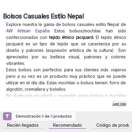
Bolsos Casuales Estilo Nepal
Explore nuestra la gama de bolsos casuales estilo Nepal de
AW Artisan España
Estos bolsos/mochilas han sido
confeccionados con
tejido étnico jacquard.
El tejido étnico
jacquard es un tipo de tejido que se caracteriza por su
diseño y patrones (expresión artística de la cultura) Son
apreciados por su belleza visual, patrones y colores
vibrantes.
Estos bolsos son perfectos para sus clientes más viajeros
pero a su vez es un producto muy práctico que se puede
utilizar en el día día. Estas mochilas o bolsos tienen: forro de
algodón, cremallera y bolsillos.
No dude más en añadir y revender estos bolsos o mochilas
estilo Nepal, elaborados artesanalmente. Al decidir revender
Leer más
nuestros productos, no solo ofrece a sus clientes bolsos de
alta calidad, sino que también está apoyando a las familias
Demostración
9
de
9
productos
Inicie sesión o regístrese
Inicie sesión o regístrese
de artesanos con la que AW Artisan España trabaja. Estamos
para obtener precios al
para obtener precios al
Recién llegados
Recomendado
Código de produc
por mayor
por mayor
comprometidos con prácticas comerciales éticas y