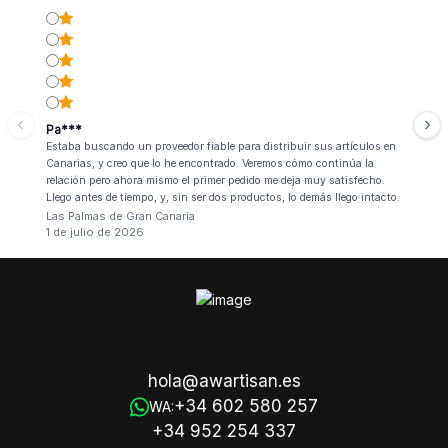
Pa***
Estaba buscando un proveedor fiable para distribuir sus artículos en
Canarias, y creo que lo he encontrado. Veremos cómo continúa la
relación pero ahora mismo el primer pedido me deja muy satisfecho.
Llego antes de tiempo, y, sin ser dos productos, lo demás llego intacto.
Las Palmas de Gran Canaria
1 de julio de 2026
hola@awartisan.es
+34 602 580 257
WA:
+34 952 254 337