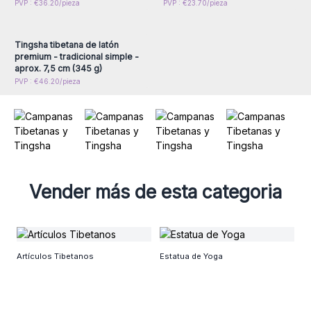
Inicie sesión o regístrese
PVP : €36.20/pieza
PVP : €23.70/pieza
para obtener precios al
por mayor
Tingsha tibetana de latón
premium - tradicional simple -
aprox. 7,5 cm (345 g)
PVP : €46.20/pieza
Vender más de esta categoria
E
Artículos Tibetanos
Estatua de Yoga