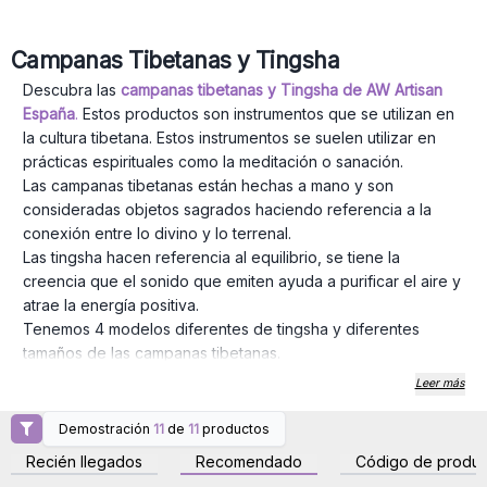
Campanas Tibetanas y Tingsha
Descubra las
campanas tibetanas y Tingsha de AW Artisan
España
.
Estos productos son instrumentos que se utilizan en
la cultura tibetana. Estos instrumentos se suelen utilizar en
prácticas espirituales como la meditación o sanación.
Las campanas tibetanas están hechas a mano y son
consideradas objetos sagrados haciendo referencia a la
conexión entre lo divino y lo terrenal.
Las tingsha hacen referencia al equilibrio, se tiene la
creencia que el sonido que emiten ayuda a purificar el aire y
atrae la energía positiva.
Tenemos 4 modelos diferentes de tingsha y diferentes
tamaños de las campanas tibetanas.
¡Haga su pedido hoy y sumérjase dentro de la cultura
Leer más
tibetana!
Demostración
11
de
11
productos
Inicie sesión o regístrese
Inicie sesión o regístrese
para obtener precios al
para obtener precios al
Recién llegados
Recomendado
Código de produc
por mayor
por mayor