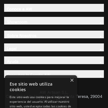
Conoce a AW
Showroom
Sobre Nosotros
Legal
Ayuda
Descubre la Familia AW
×
Ese sitio web utiliza
cookies
AW Artisan S.L,
Calle Caleta de Velez 39-41 P.I. Santa Teresa, 29004
Este sitio web usa cookies para mejorar la
Málaga - España
experiencia del usuario. Al utilizar nuestro
sitio web, usted acepta todas las cookies de