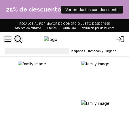
25% de descuento
Ver productos con descuento
REGALOS AL POR MAYOR DE COMERCIO JUSTO DESDE 1995
Sin pedido mínimo
Envíos
Club Oro
Volumen por descuento
Cristales y dones esotéricos
Campanas Tibetanas y Tingsha