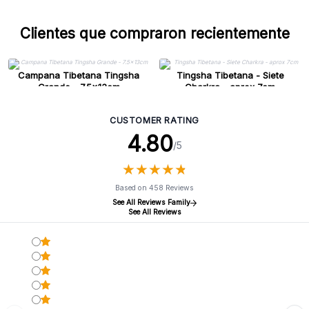
Clientes que compraron recientemente
Campana Tibetana Tingsha
Tingsha Tibetana - Siete
Grande - 7.5x13cm
Charkra - aprox 7cm
CUSTOMER RATING
4.80
/5
★
★
★
★
★
★
★
★
★
★
Based on 458 Reviews
See All Reviews Family
See All Reviews