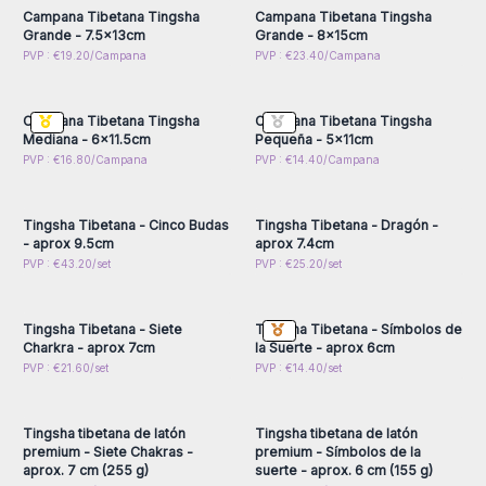
Campana Tibetana Tingsha
Campana Tibetana Tingsha
Grande - 7.5x13cm
Grande - 8x15cm
Inicie sesión o regístrese
Inicie sesión o regístrese
PVP : €19.20/Campana
PVP : €23.40/Campana
para obtener precios al
para obtener precios al
por mayor
por mayor
Campana Tibetana Tingsha
Campana Tibetana Tingsha
Mediana - 6x11.5cm
Pequeña - 5x11cm
Inicie sesión o regístrese
Inicie sesión o regístrese
PVP : €16.80/Campana
PVP : €14.40/Campana
para obtener precios al
para obtener precios al
por mayor
por mayor
Tingsha Tibetana - Cinco Budas
Tingsha Tibetana - Dragón -
- aprox 9.5cm
aprox 7.4cm
Inicie sesión o regístrese
Inicie sesión o regístrese
PVP : €43.20/set
PVP : €25.20/set
para obtener precios al
para obtener precios al
por mayor
por mayor
Tingsha Tibetana - Siete
Tingsha Tibetana - Símbolos de
Charkra - aprox 7cm
la Suerte - aprox 6cm
Inicie sesión o regístrese
Inicie sesión o regístrese
PVP : €21.60/set
PVP : €14.40/set
para obtener precios al
para obtener precios al
por mayor
por mayor
Tingsha tibetana de latón
Tingsha tibetana de latón
premium - Siete Chakras -
premium - Símbolos de la
aprox. 7 cm (255 g)
suerte - aprox. 6 cm (155 g)