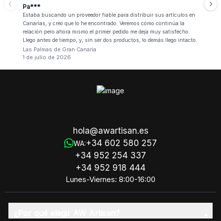
Pa***
Estaba buscando un proveedor fiable para distribuir sus artículos en
Canarias, y creo que lo he encontrado. Veremos cómo continúa la
relación pero ahora mismo el primer pedido me deja muy satisfecho.
Llego antes de tiempo, y, sin ser dos productos, lo demás llego intacto.
Las Palmas de Gran Canaria
1 de julio de 2026
hola@awartisan.es
+34 602 580 257
WA:
+34 952 254 337
+34 952 918 444
Lunes-Viernes: 8:00-16:00
¿Por qué elegir AW Artisan?