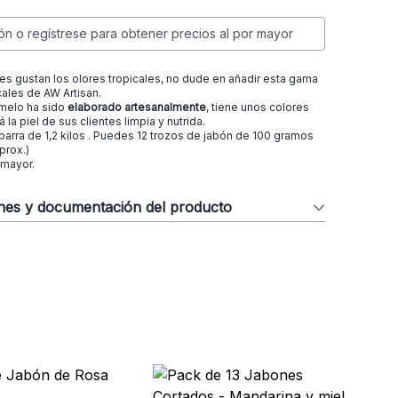
ión o regístrese para obtener precios al por mayor
 les gustan los olores tropicales, no dude en añadir esta gama
cales de AW Artisan.
melo ha sido
elaborado artesanalmente
, tiene unos colores
á la piel de sus clientes limpia y nutrida.
barra de 1,2 kilos . Puedes 12 trozos de jabón de 100 gramos
prox.)
 mayor.
ones y documentación del producto