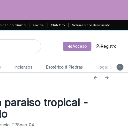
n pedido mínimo
Envíos
Club Oro
Volumen por descuento
Acceso
Registro
s
Inciensos
Esotérico & Piedras
Hogar & Jardín
 paraiso tropical -
lo
ducto: TPSoap-04