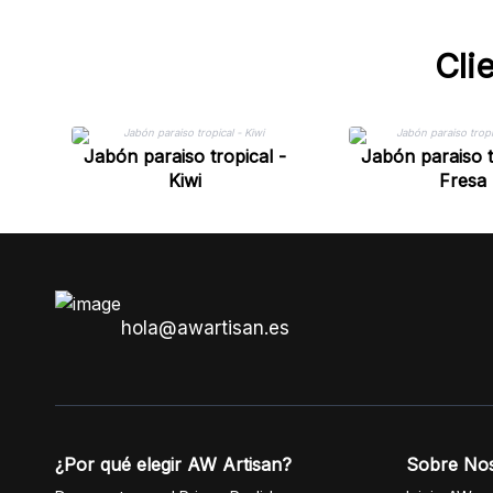
Cli
Jabón paraiso tropical -
Jabón paraiso t
Kiwi
Fresa
hola@awartisan.es
¿Por qué elegir AW Artisan?
Sobre No