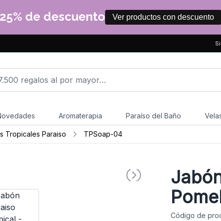
25% de descuento
Ver productos con descuento
Si
Novedades
Aromaterapia
Paraíso del Baño
Vela
 Tropicales Paraiso
TPSoap-04
Jabón
Pome
Código de pro