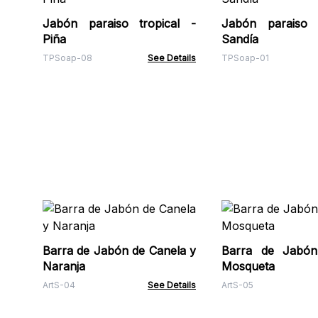
Jabón paraiso tropical -
Jabón paraiso t
Piña
Sandía
TPSoap-08
See Details
TPSoap-01
Barra de Jabón de Canela y
Barra de Jabó
Naranja
Mosqueta
ArtS-04
See Details
ArtS-05