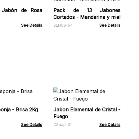
 Jabón de Rosa
Pack de 13 Jabones
Ba
Cortados - Mandarina y miel
Na
See Details
SLHCS-54
See Details
Art
Ba
Ma
ve
Jabon Esponja - Brisa 2Kg
Jabon Elemental de Cristal -
HSB
Fuego
See Details
CSoap-01
See Details