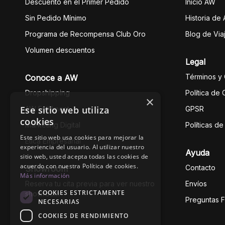
Descuento en el Primer Pedido
Inicio AW
Sin Pedido Mínimo
Historia de
Programa de Recompensa Club Oro
Blog de Via
Volumen descuentos
Legal
Términos y
Conoce a AW
Dropshipping
Política de
×
Ese sitio web utiliza
AW Fulfilment
GPSR
cookies
Marketing Digital
Políticas d
Este sitio web usa cookies para mejorar la
Ética Empresarial
experiencia del usuario. Al utilizar nuestro
Ayuda
sitio web, usted acepta todas las cookies de
acuerdo con nuestra Política de cookies.
Contacto
Showroom
Más información
Reserva tu cita previa para ver nuestro
Envíos
COOKIES ESTRICTAMENTE
showroom
Preguntas 
NECESARIAS
COOKIES DE RENDIMIENTO