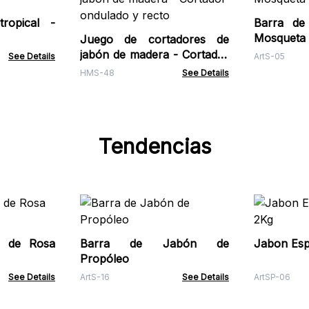
ropical -
Barra de
Mosqueta
Juego de cortadores de
jabón de madera - Cortador
See Details
ArtS-05
ondulado y recto
HMS-48
See Details
Tendencias
n de Rosa
Barra de Jabón de
Propóleo
See Details
ArtS-16
See Details
ArtSP-06