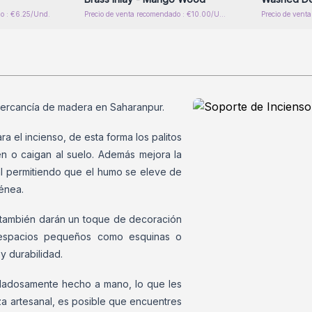
do : €6.25/Und.
Precio de venta recomendado : €10.00/Und.
Precio de vent
ercancía de madera en Saharanpur.
ra el incienso, de esta forma los palitos
n o caigan al suelo. Además mejora la
l permitiendo que el humo se eleve de
génea.
también darán un toque de decoración
r espacios pequeños como esquinas o
 y durabilidad.
dadosamente hecho a mano, lo que les
za artesanal, es posible que encuentres