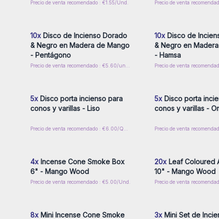
Precio de venta recomendado : €1.55/Und.
Inicie sesión o regístrese para
Inicie sesión o regíst
obtener precios al por mayor
obtener precios al p
10x
Disco de Incienso Dorado
10x
Disco de Incien
& Negro en Madera de Mango
& Negro en Mader
- Pentágono
- Hamsa
Precio de venta recomendado : €5.60/unidad
Inicie sesión o regístrese para
Inicie sesión o regíst
obtener precios al por mayor
obtener precios al p
5x
Disco porta incienso para
5x
Disco porta inci
conos y varillas - Liso
conos y varillas - O
Precio de venta recomendado : €6.00/Quemador
Inicie sesión o regístrese para
Inicie sesión o regíst
obtener precios al por mayor
obtener precios al p
4x
Incense Cone Smoke Box
20x
Leaf Coloured 
6" - Mango Wood
10" - Mango Wood
Precio de venta recomendado : €5.00/Und.
Precio de venta recomendad
Inicie sesión o regístrese para
Inicie sesión o regíst
obtener precios al por mayor
obtener precios al p
8x
Mini Incense Cone Smoke
3x
Mini Set de Inci