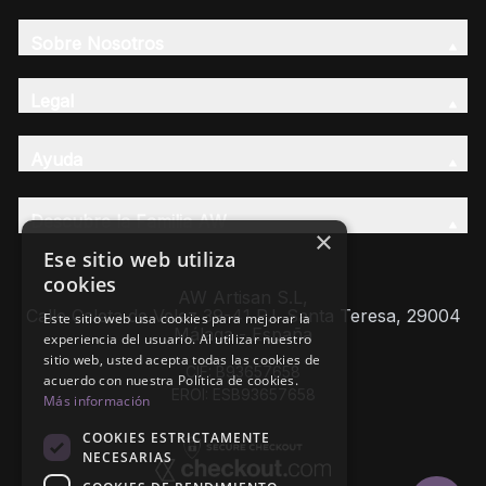
Sobre Nosotros
Legal
Ayuda
Descubre la Familia AW
×
Ese sitio web utiliza
cookies
AW Artisan S.L,
Calle Caleta de Velez 39-41 P.I. Santa Teresa, 29004
Este sitio web usa cookies para mejorar la
Málaga - España
experiencia del usuario. Al utilizar nuestro
sitio web, usted acepta todas las cookies de
CIF: B93657658
acuerdo con nuestra Política de cookies.
EROI: ESB93657658
Más información
COOKIES ESTRICTAMENTE
NECESARIAS