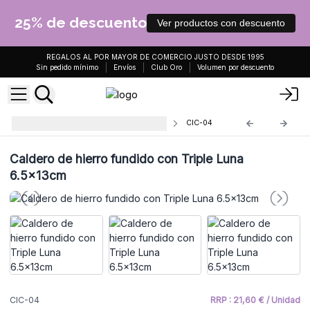
25% de descuento
Ver productos con descuento
REGALOS AL POR MAYOR DE COMERCIO JUSTO DESDE 1995
Sin pedido mínimo
Envíos
Club Oro
Volumen por descuento
Calderos y Cuentos para Rituales
CIC-04
Caldero de hierro fundido con Triple Luna
6.5x13cm
CIC-04
RRP : 21,60 € / Unidad