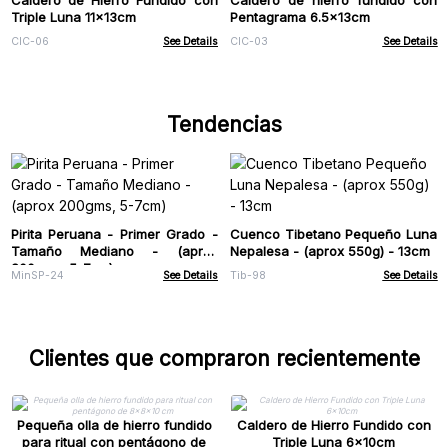
Caldero de Hierro Fundido con
Caldero de hierro fundido con
Triple Luna 11x13cm
Pentagrama 6.5x13cm
CIC-06
See Details
CIC-03
See Details
Tendencias
Pirita Peruana - Primer Grado -
Cuenco Tibetano Pequeño Luna
Tamaño Mediano - (aprox
Nepalesa - (aprox 550g) - 13cm
200gms, 5-7cm)
MinSP-24
See Details
Tib-98
See Details
Clientes que compraron recientemente
Pequeña olla de hierro fundido
Caldero de Hierro Fundido con
para ritual con pentágono de
Triple Luna 6x10cm